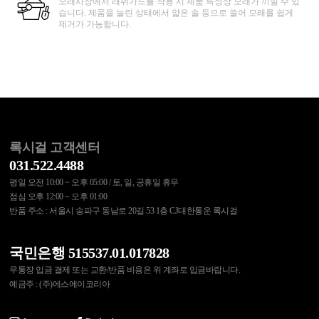
모래사장에서 래쉬가드를 착용 시 제품 특성상 모래가 끼일 수 있
습니다. 제품을 늘린 상태에서 얇은 솔 등으로 쓸어 모래를 쉽게
제거가 가능합니다.
록시걸 고객센터
031.522.4488
평일 오전 10:00 ~ 오후 05:00 / 토, 일, 공휴일 휴무
점심 오후 12:00 ~ 오후 01:00
반품 주소 : 서울시 송파구 동남로 20길 53 1층 CJ대한통운 록시걸
국민은행 515537.01.017828
무통장 입금 결제 또는 교환/반품 비용은 위 계좌로 입금바랍니다.
예금주 : (주)에스에이코리아