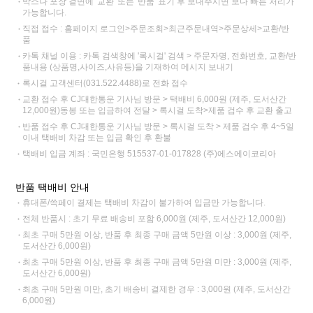
박스나 포장 겉면에 '교환' 또는 '반품' 표기 후 보내주시면 보다 빠른 처리가
가능합니다.
직접 접수 : 홈페이지 로그인>주문조회>최근주문내역>주문상세>교환/반
품
카톡 채널 이용 : 카톡 검색창에 '록시걸' 검색 > 주문자명, 전화번호, 교환/반
품내용 (상품명,사이즈,사유등)을 기재하여 메시지 보내기
록시걸 고객센터(031.522.4488)로 전화 접수
교환 접수 후 CJ대한통운 기사님 방문 > 택배비 6,000원 (제주, 도서산간
12,000원)동봉 또는 입금하여 전달 > 록시걸 도착>제품 검수 후 교환 출고
반품 접수 후 CJ대한통운 기사님 방문 > 록시걸 도착 > 제품 검수 후 4~5일
이내 택배비 차감 또는 입금 확인 후 환불
택배비 입금 계좌 : 국민은행 515537-01-017828 (주)에스에이코리아
반품 택배비 안내
휴대폰/쓱페이 결제는 택배비 차감이 불가하여 입금만 가능합니다.
전체 반품시 : 초기 무료 배송비 포함 6,000원 (제주, 도서산간 12,000원)
최초 구매 5만원 이상, 반품 후 최종 구매 금액 5만원 이상 : 3,000원 (제주,
도서산간 6,000원)
최초 구매 5만원 이상, 반품 후 최종 구매 금액 5만원 미만 : 3,000원 (제주,
도서산간 6,000원)
최초 구매 5만원 미만, 초기 배송비 결제한 경우 : 3,000원 (제주, 도서산간
6,000원)