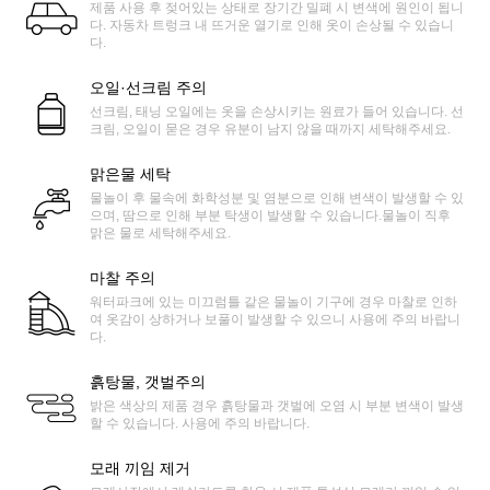
제품 사용 후 젖어있는 상태로 장기간 밀폐 시 변색에 원인이 됩니
다. 자동차 트렁크 내 뜨거운 열기로 인해 옷이 손상될 수 있습니
다.
오일·선크림 주의
선크림, 태닝 오일에는 옷을 손상시키는 원료가 들어 있습니다. 선
크림, 오일이 묻은 경우 유분이 남지 않을 때까지 세탁해주세요.
맑은물 세탁
물놀이 후 물속에 화학성분 및 염분으로 인해 변색이 발생할 수 있
으며, 땀으로 인해 부분 탁생이 발생할 수 있습니다.물놀이 직후
맑은 물로 세탁해주세요.
마찰 주의
워터파크에 있는 미끄럼틀 같은 물놀이 기구에 경우 마찰로 인하
여 옷감이 상하거나 보풀이 발생할 수 있으니 사용에 주의 바랍니
다.
흙탕물, 갯벌주의
밝은 색상의 제품 경우 흙탕물과 갯벌에 오염 시 부분 변색이 발생
할 수 있습니다. 사용에 주의 바랍니다.
모래 끼임 제거