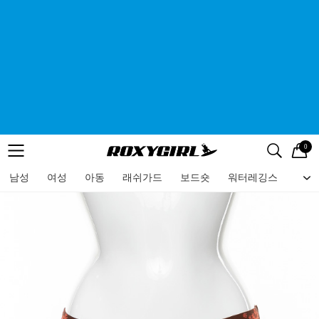
0
로고
메뉴
검색
메뉴
남성
여성
아동
래쉬가드
보드숏
워터레깅스
비치