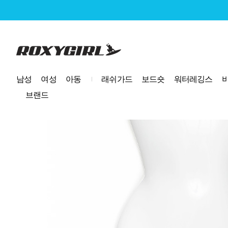
로고
남성
여성
아동
래쉬가드
보드숏
워터레깅스
브랜드