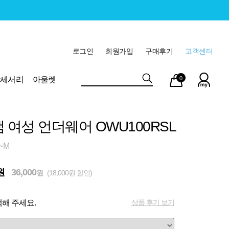
로그인
회원가입
구매후기
고객센터
마이
장바
악세서리
아울렛
0
페이
구니
램 여성 언더웨어 OWU100RSL
~M
원
36,000
원
(18,000원 할인)
상품 후기 보기
해 주세요.