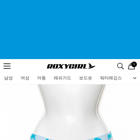
0
로고
메뉴
검색
메뉴
남성
여성
아동
래쉬가드
보드숏
워터레깅스
비치