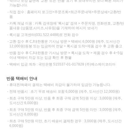
박스나 포장 겉면에 '교환' 또는 '반품' 표기 후 보내주시면 보다 빠른 처리가
가능합니다.
직접 접수 : 홈페이지 로그인>주문조회>최근주문내역>주문상세>교환/반
품
카톡 채널 이용 : 카톡 검색창에 '록시걸' 검색 > 주문자명, 전화번호, 교환/반
품내용 (상품명,사이즈,사유등)을 기재하여 메시지 보내기
록시걸 고객센터(031.522.4488)로 전화 접수
교환 접수 후 CJ대한통운 기사님 방문 > 택배비 6,000원 (제주, 도서산간
12,000원)동봉 또는 입금하여 전달 > 록시걸 도착>제품 검수 후 교환 출고
반품 접수 후 CJ대한통운 기사님 방문 > 록시걸 도착 > 제품 검수 후 4~5일
이내 택배비 차감 또는 입금 확인 후 환불
택배비 입금 계좌 : 국민은행 515537-01-017828 (주)에스에이코리아
반품 택배비 안내
휴대폰/쓱페이 결제는 택배비 차감이 불가하여 입금만 가능합니다.
전체 반품시 : 초기 무료 배송비 포함 6,000원 (제주, 도서산간 12,000원)
최초 구매 5만원 이상, 반품 후 최종 구매 금액 5만원 이상 : 3,000원 (제주,
도서산간 6,000원)
최초 구매 5만원 이상, 반품 후 최종 구매 금액 5만원 미만 : 3,000원 (제주,
도서산간 6,000원)
최초 구매 5만원 미만, 초기 배송비 결제한 경우 : 3,000원 (제주, 도서산간
6,000원)