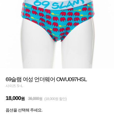
69슬램 여성 언더웨어 OWU097HSL
사이즈 S~L
18,000
원
36,000
원
(18,000원 할인)
옵션을 선택해 주세요.