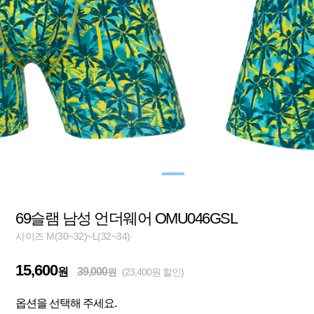
69슬램 남성 언더웨어 OMU046GSL
사이즈 M(30~32)~L(32~34)
15,600
원
39,000
원
(23,400원 할인)
옵션을 선택해 주세요.