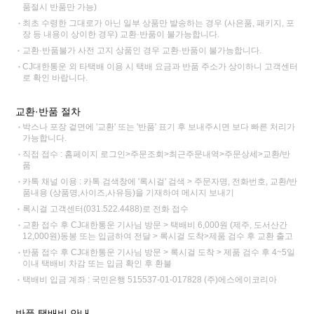
품절시 반품만 가능)
최초 수령한 그대로가 아닌 일부 상품만 발송하는 경우 (사은품, 패키지, 포
장 등 내용이 상이한 경우) 교환·반품이 불가능합니다.
교환·반품불가 사전 고지 상품인 경우 교환·반품이 불가능합니다.
CJ대한통운 외 타택배 이용 시 택배 요금과 반품 주소가 상이하니 고객센터
로 확인 바랍니다.
교환·반품 절차
박스나 포장 겉면에 '교환' 또는 '반품' 표기 후 보내주시면 보다 빠른 처리가
가능합니다.
직접 접수 : 홈페이지 로그인>주문조회>최근주문내역>주문상세>교환/반
품
카톡 채널 이용 : 카톡 검색창에 '록시걸' 검색 > 주문자명, 전화번호, 교환/반
품내용 (상품명,사이즈,사유등)을 기재하여 메시지 보내기
록시걸 고객센터(031.522.4488)로 전화 접수
교환 접수 후 CJ대한통운 기사님 방문 > 택배비 6,000원 (제주, 도서산간
12,000원)동봉 또는 입금하여 전달 > 록시걸 도착>제품 검수 후 교환 출고
반품 접수 후 CJ대한통운 기사님 방문 > 록시걸 도착 > 제품 검수 후 4~5일
이내 택배비 차감 또는 입금 확인 후 환불
택배비 입금 계좌 : 국민은행 515537-01-017828 (주)에스에이코리아
반품 택배비 안내