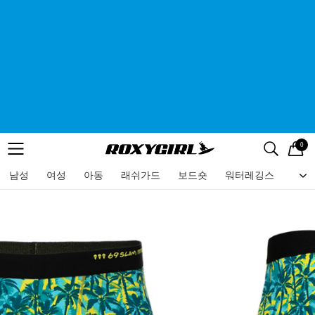
0
로고
메뉴
검색
메뉴
남성
여성
아동
래쉬가드
보드숏
워터레깅스
비치