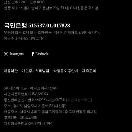
점심 오후 12:00 ~ 오후 01:00
반품 주소 : 서울시 송파구 동남로 20길 53 1층 CJ대한통운 록시걸
국민은행 515537.01.017828
무통장 입금 결제 또는 교환/반품 비용은 위 계좌로 입금바랍니다.
예금주 : (주)에스에이코리아
Instargram
Facebook
이용약관
개인정보처리방침
쇼핑몰 이용안내
제휴문의
(주)에스에이코리아 대표이사 : 송수아
사업자등록번호 : 215-87-97374
통신판매업신고번호 : 제2020-다산-0607호
[사업자정보확인]
주소 : 경기도 남양주시 가운로153 (다산동)
반품주소 : 서울시 송파구 동남로20길 53 1층 CJ대한통운 록시걸
고객센터 : 031.522.4488
개인정보관리보호책임자 : 김영석