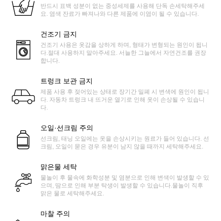
반드시 표백 성분이 없는 중성세제를 사용해 단독 손세탁해주세
요. 염색 잔료가 빠져나와 다른 제품에 이염이 될 수 있습니다.
건조기 금지
건조기 사용은 옷감을 상하게 하며, 형태가 변형되는 원인이 됩니
다.절대 사용하지 말아주세요. 서늘한 그늘에서 자연건조를 권장
합니다.
트렁크 보관 금지
제품 사용 후 젖어있는 상태로 장기간 밀폐 시 변색에 원인이 됩니
다. 자동차 트렁크 내 뜨거운 열기로 인해 옷이 손상될 수 있습니
다.
오일·선크림 주의
선크림, 태닝 오일에는 옷을 손상시키는 원료가 들어 있습니다. 선
크림, 오일이 묻은 경우 유분이 남지 않을 때까지 세탁해주세요.
맑은물 세탁
물놀이 후 물속에 화학성분 및 염분으로 인해 변색이 발생할 수 있
으며, 땀으로 인해 부분 탁생이 발생할 수 있습니다.물놀이 직후
맑은 물로 세탁해주세요.
마찰 주의