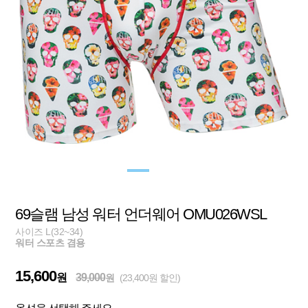
69슬램 남성 워터 언더웨어 OMU026WSL
사이즈 L(32~34)
워터 스포츠 겸용
15,600
원
39,000
원
(23,400원 할인)