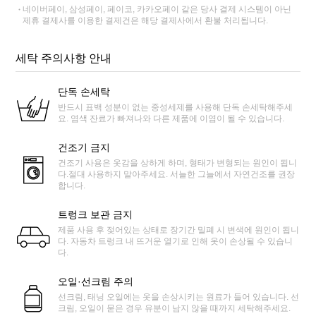
네이버페이, 삼성페이, 페이코, 카카오페이 같은 당사 결제 시스템이 아닌
제휴 결제사를 이용한 결제건은 해당 결제사에서 환불 처리됩니다.
세탁 주의사항 안내
단독 손세탁
반드시 표백 성분이 없는 중성세제를 사용해 단독 손세탁해주세
요. 염색 잔료가 빠져나와 다른 제품에 이염이 될 수 있습니다.
건조기 금지
건조기 사용은 옷감을 상하게 하며, 형태가 변형되는 원인이 됩니
다.절대 사용하지 말아주세요. 서늘한 그늘에서 자연건조를 권장
합니다.
트렁크 보관 금지
제품 사용 후 젖어있는 상태로 장기간 밀폐 시 변색에 원인이 됩니
다. 자동차 트렁크 내 뜨거운 열기로 인해 옷이 손상될 수 있습니
다.
오일·선크림 주의
선크림, 태닝 오일에는 옷을 손상시키는 원료가 들어 있습니다. 선
크림, 오일이 묻은 경우 유분이 남지 않을 때까지 세탁해주세요.