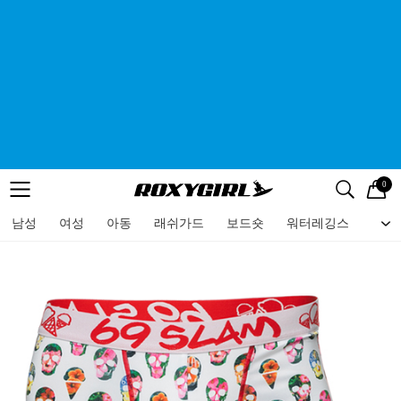
0
로고
메뉴
검색
메뉴
남성
여성
아동
래쉬가드
보드숏
워터레깅스
비치