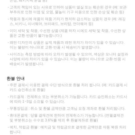
손상, 패키지백 분실 등)
고객의 책임이 있는 사유로 인하여 상품이 멸실 또는 훼손된 경우 (예: 보관
부주의로 인한 이염 및 오염, 물놀이 기구 이용으로 인한 손상 및 훼손 등)
착용과 동시에 제품의 제품 가치가 현저히 감소하는 상품의 경우 (예: 레깅
스, 비키니, 이너웨어, 브라패드, 브라탑, 언더웨어 등)
이미 세탁 및 착용, 수선한 상품 (제품 하자 시에도 세탁 및 착용, 수선한 상
품은 교환·반품이 불가능합니다.)
패턴 디자인의 상품은 실제 제품과 패턴 위치가 차이가 있을 수 있습니다.
이는 불량이 아니므로 교환·반품 시 배송비가 발생합니다.
사이즈는 측정 방법에 따라 오차가 발생될 수 있으며, 색상은 모니터 설정과
사양에 따라 차이가 있을 수 있습니다. 이는 불량이 아니므로 교환·반품 시
배송비가 발생됩니다.
환불 안내
주문 결제시 이용한 결제 수단 방식으로 환불 처리 됩니다. (예: 카드결제 시
카드 승인취소로 환불)
카드결제 : 전체취소 또는 부분취소가 가능합니다. 카드 승인취소는 카드사
에 따라 1~3일 소요될 수 있습니다.
무통장입금 : 취소 및 환불 금액만큼 고객님 요청 계좌로 환불 처리됩니다.
휴대폰결제 : 당월 결제건에 한하여 전체취소가 가능합니다. (전월결제건
및 부분취소는 수수료 3.6%를 제외 후 환불계좌로 환불)
예치, 적립금 환불 : 예치금 및 적립금으로 결제한 금액만큼 자동 복원 처리
됩니다.