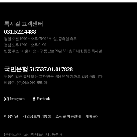
록시걸 고객센터
031.522.4488
평일 오전 10:00 ~ 오후 05:00 / 토, 일, 공휴일 휴무
점심 오후 12:00 ~ 오후 01:00
반품 주소 : 서울시 송파구 동남로 20길 53 1층 CJ대한통운 록시걸
국민은행 515537.01.017828
무통장 입금 결제 또는 교환/반품 비용은 위 계좌로 입금바랍니다.
예금주 : (주)에스에이코리아
Instargram
Facebook
이용약관
개인정보처리방침
쇼핑몰 이용안내
제휴문의
(주)에스에이코리아 대표이사 : 송수아