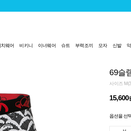
비치웨어
비키니
이너웨어
슈트
부력조끼
모자
신발
69슬
사이즈 M(30
15,600
옵션을 선택