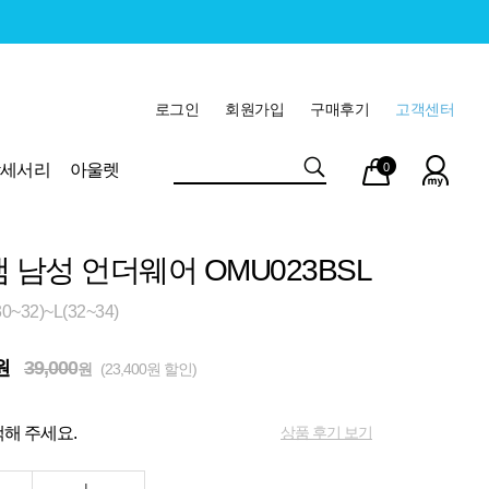
로그인
회원가입
구매후기
고객센터
마이
장바
악세서리
아울렛
0
페이
구니
램 남성 언더웨어 OMU023BSL
~32)~L(32~34)
원
39,000
원
(23,400원 할인)
상품 후기 보기
해 주세요.