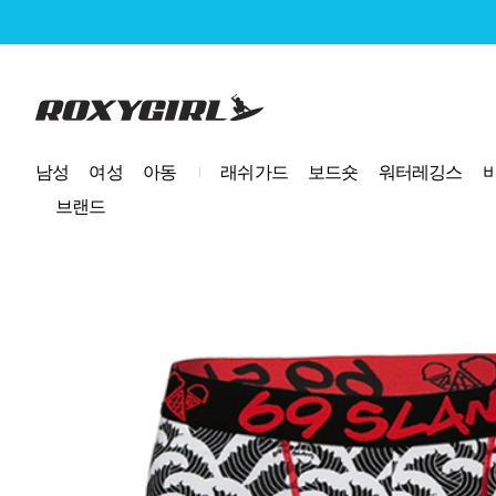
로고
남성
여성
아동
래쉬가드
보드숏
워터레깅스
브랜드