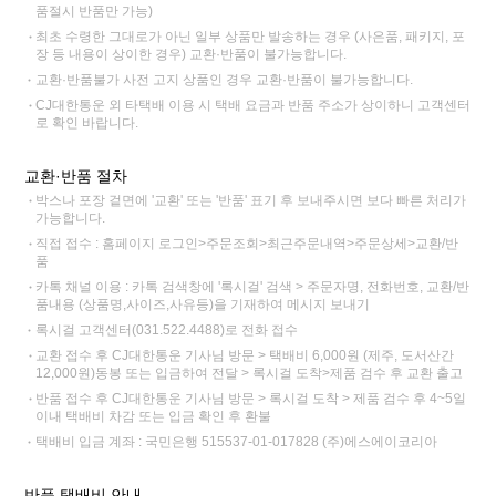
품절시 반품만 가능)
최초 수령한 그대로가 아닌 일부 상품만 발송하는 경우 (사은품, 패키지, 포
장 등 내용이 상이한 경우) 교환·반품이 불가능합니다.
교환·반품불가 사전 고지 상품인 경우 교환·반품이 불가능합니다.
CJ대한통운 외 타택배 이용 시 택배 요금과 반품 주소가 상이하니 고객센터
로 확인 바랍니다.
교환·반품 절차
박스나 포장 겉면에 '교환' 또는 '반품' 표기 후 보내주시면 보다 빠른 처리가
가능합니다.
직접 접수 : 홈페이지 로그인>주문조회>최근주문내역>주문상세>교환/반
품
카톡 채널 이용 : 카톡 검색창에 '록시걸' 검색 > 주문자명, 전화번호, 교환/반
품내용 (상품명,사이즈,사유등)을 기재하여 메시지 보내기
록시걸 고객센터(031.522.4488)로 전화 접수
교환 접수 후 CJ대한통운 기사님 방문 > 택배비 6,000원 (제주, 도서산간
12,000원)동봉 또는 입금하여 전달 > 록시걸 도착>제품 검수 후 교환 출고
반품 접수 후 CJ대한통운 기사님 방문 > 록시걸 도착 > 제품 검수 후 4~5일
이내 택배비 차감 또는 입금 확인 후 환불
택배비 입금 계좌 : 국민은행 515537-01-017828 (주)에스에이코리아
반품 택배비 안내