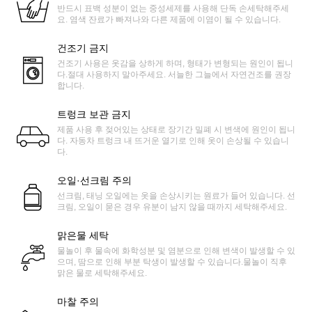
반드시 표백 성분이 없는 중성세제를 사용해 단독 손세탁해주세
요. 염색 잔료가 빠져나와 다른 제품에 이염이 될 수 있습니다.
건조기 금지
건조기 사용은 옷감을 상하게 하며, 형태가 변형되는 원인이 됩니
다.절대 사용하지 말아주세요. 서늘한 그늘에서 자연건조를 권장
합니다.
트렁크 보관 금지
제품 사용 후 젖어있는 상태로 장기간 밀폐 시 변색에 원인이 됩니
다. 자동차 트렁크 내 뜨거운 열기로 인해 옷이 손상될 수 있습니
다.
오일·선크림 주의
선크림, 태닝 오일에는 옷을 손상시키는 원료가 들어 있습니다. 선
크림, 오일이 묻은 경우 유분이 남지 않을 때까지 세탁해주세요.
맑은물 세탁
물놀이 후 물속에 화학성분 및 염분으로 인해 변색이 발생할 수 있
으며, 땀으로 인해 부분 탁생이 발생할 수 있습니다.물놀이 직후
맑은 물로 세탁해주세요.
마찰 주의