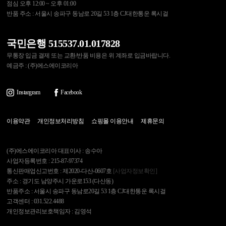
점심 오후 12:00 ~ 오후 01:00
반품 주소 : 서울시 송파구 동남로 20길 53 1층 CJ대한통운 록시걸
국민은행 515537.01.017828
무통장 입금 결제 또는 교환/반품 비용은 위 계좌로 입금바랍니다.
예금주 : (주)에스에이코리아
Instargram
Facebook
이용약관
개인정보처리방침
쇼핑몰 이용안내
제휴문의
(주)에스에이코리아 대표이사 : 송수아
사업자등록번호 : 215-87-97374
통신판매업신고번호 : 제2020-다산-0607호
[사업자정보확인]
주소 : 경기도 남양주시 가운로153 (다산동)
반품주소 : 서울시 송파구 동남로20길 53 1층 CJ대한통운 록시걸
고객센터 : 031.522.4488
개인정보관리보호책임자 : 김영석