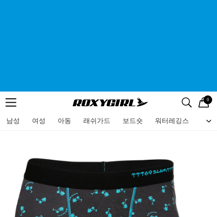
0
로고
메뉴
검색
메뉴
남성
여성
아동
래쉬가드
보드숏
워터레깅스
비치