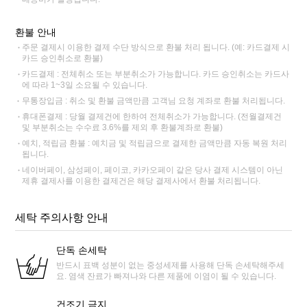
환불 안내
주문 결제시 이용한 결제 수단 방식으로 환불 처리 됩니다. (예: 카드결제 시
카드 승인취소로 환불)
카드결제 : 전체취소 또는 부분취소가 가능합니다. 카드 승인취소는 카드사
에 따라 1~3일 소요될 수 있습니다.
무통장입금 : 취소 및 환불 금액만큼 고객님 요청 계좌로 환불 처리됩니다.
휴대폰결제 : 당월 결제건에 한하여 전체취소가 가능합니다. (전월결제건
및 부분취소는 수수료 3.6%를 제외 후 환불계좌로 환불)
예치, 적립금 환불 : 예치금 및 적립금으로 결제한 금액만큼 자동 복원 처리
됩니다.
네이버페이, 삼성페이, 페이코, 카카오페이 같은 당사 결제 시스템이 아닌
제휴 결제사를 이용한 결제건은 해당 결제사에서 환불 처리됩니다.
세탁 주의사항 안내
단독 손세탁
반드시 표백 성분이 없는 중성세제를 사용해 단독 손세탁해주세
요. 염색 잔료가 빠져나와 다른 제품에 이염이 될 수 있습니다.
건조기 금지