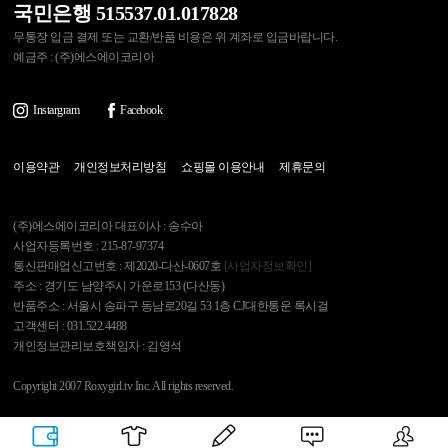
국민은행 515537.01.017828
무통장 입금 결제 또는 교환/반품 비용은 위 계좌로 입금바랍니다.
예금주 : (주)에스에이코리아
Instargram
Facebook
이용약관
개인정보처리방침
쇼핑몰 이용안내
제휴문의
(주)에스에이코리아 대표이사 : 송수아
사업자등록번호 : 215-87-97374
통신판매업신고번호 : 제2020-다산-0607호
[사업자정보확인]
주소 : 경기도 남양주시 가운로153 (다산동)
반품주소 : 서울시 송파구 동남로20길 53 1층 CJ대한통운 록시걸
고객센터 : 031.522.4488
개인정보관리보호책임자 : 김영석
Copyright 2007 Roxygirl.tv Inc. All rights reserved.
록시걸
PC Ver