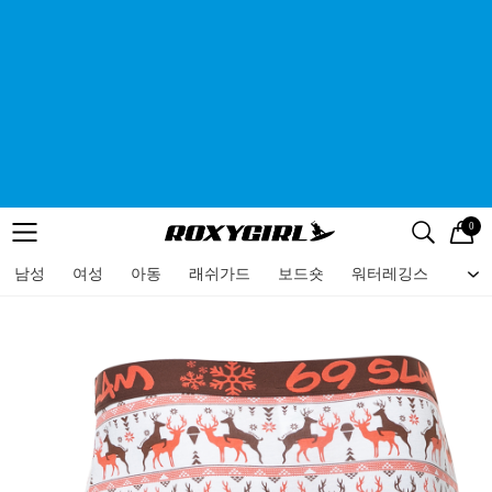
0
로고
메뉴
검색
메뉴
남성
여성
아동
래쉬가드
보드숏
워터레깅스
비치