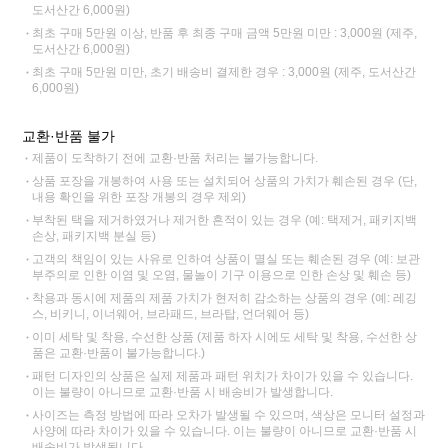
도서산간 6,000원)
최초 구매 5만원 이상, 반품 후 최종 구매 금액 5만원 미만 : 3,000원 (제주,
도서산간 6,000원)
최초 구매 5만원 미만, 초기 배송비 결제한 경우 : 3,000원 (제주, 도서산간
6,000원)
교환·반품 불가
제품이 도착하기 전에 교환·반품 처리는 불가능합니다.
상품 포장을 개봉하여 사용 또는 설치되어 상품의 가치가 훼손된 경우 (단,
내용 확인을 위한 포장 개봉의 경우 제외)
부착된 택을 제거하였거나 제거한 흔적이 있는 경우 (예: 택제거, 패키지백
손상, 패키지백 분실 등)
고객의 책임이 있는 사유로 인하여 상품이 멸실 또는 훼손된 경우 (예: 보관
부주의로 인한 이염 및 오염, 물놀이 기구 이용으로 인한 손상 및 훼손 등)
착용과 동시에 제품의 제품 가치가 현저히 감소하는 상품의 경우 (예: 레깅
스, 비키니, 이너웨어, 브라패드, 브라탑, 언더웨어 등)
이미 세탁 및 착용, 수선한 상품 (제품 하자 시에도 세탁 및 착용, 수선한 상
품은 교환·반품이 불가능합니다.)
패턴 디자인의 상품은 실제 제품과 패턴 위치가 차이가 있을 수 있습니다.
이는 불량이 아니므로 교환·반품 시 배송비가 발생합니다.
사이즈는 측정 방법에 따라 오차가 발생될 수 있으며, 색상은 모니터 설정과
사양에 따라 차이가 있을 수 있습니다. 이는 불량이 아니므로 교환·반품 시
배송비가 발생됩니다.