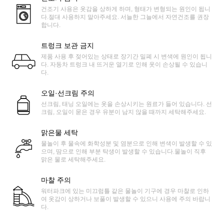
건조기 사용은 옷감을 상하게 하며, 형태가 변형되는 원인이 됩니
다.절대 사용하지 말아주세요. 서늘한 그늘에서 자연건조를 권장
합니다.
트렁크 보관 금지
제품 사용 후 젖어있는 상태로 장기간 밀폐 시 변색에 원인이 됩니
다. 자동차 트렁크 내 뜨거운 열기로 인해 옷이 손상될 수 있습니
다.
오일·선크림 주의
선크림, 태닝 오일에는 옷을 손상시키는 원료가 들어 있습니다. 선
크림, 오일이 묻은 경우 유분이 남지 않을 때까지 세탁해주세요.
맑은물 세탁
물놀이 후 물속에 화학성분 및 염분으로 인해 변색이 발생할 수 있
으며, 땀으로 인해 부분 탁생이 발생할 수 있습니다.물놀이 직후
맑은 물로 세탁해주세요.
마찰 주의
워터파크에 있는 미끄럼틀 같은 물놀이 기구에 경우 마찰로 인하
여 옷감이 상하거나 보풀이 발생할 수 있으니 사용에 주의 바랍니
다.