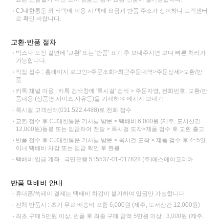
CJ대한통운 외 타택배 이용 시 택배 요금과 반품 주소가 상이하니 고객센터
로 확인 바랍니다.
교환·반품 절차
박스나 포장 겉면에 '교환' 또는 '반품' 표기 후 보내주시면 보다 빠른 처리가
가능합니다.
직접 접수 : 홈페이지 로그인>주문조회>최근주문내역>주문상세>교환/반
품
카톡 채널 이용 : 카톡 검색창에 '록시걸' 검색 > 주문자명, 전화번호, 교환/반
품내용 (상품명,사이즈,사유등)을 기재하여 메시지 보내기
록시걸 고객센터(031.522.4488)로 전화 접수
교환 접수 후 CJ대한통운 기사님 방문 > 택배비 6,000원 (제주, 도서산간
12,000원)동봉 또는 입금하여 전달 > 록시걸 도착>제품 검수 후 교환 출고
반품 접수 후 CJ대한통운 기사님 방문 > 록시걸 도착 > 제품 검수 후 4~5일
이내 택배비 차감 또는 입금 확인 후 환불
택배비 입금 계좌 : 국민은행 515537-01-017828 (주)에스에이코리아
반품 택배비 안내
휴대폰/쓱페이 결제는 택배비 차감이 불가하여 입금만 가능합니다.
전체 반품시 : 초기 무료 배송비 포함 6,000원 (제주, 도서산간 12,000원)
최초 구매 5만원 이상, 반품 후 최종 구매 금액 5만원 이상 : 3,000원 (제주,