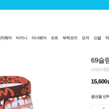
비치웨어
비키니
이너웨어
슈트
부력조끼
모자
신발
69슬
사이즈 S(28
15,600
옵션을 선택