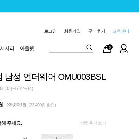
로그인
회원가입
구매후기
고객센터
마이
장바
악세서리
아울렛
0
페이
구니
램 남성 언더웨어 OMU003BSL
~30)~L(32~34)
원
39,000
원
(23,400원 할인)
상품 후기 보기
해 주세요.