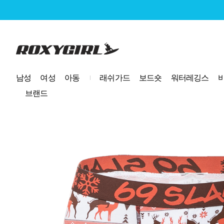
로고
남성
여성
아동
래쉬가드
보드숏
워터레깅스
브랜드