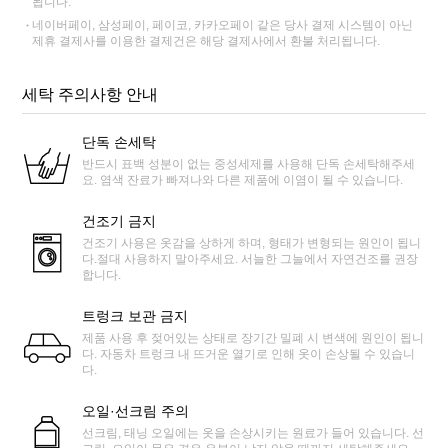
됩니다.
네이버페이, 삼성페이, 페이코, 카카오페이 같은 당사 결제 시스템이 아닌
제휴 결제사를 이용한 결제건은 해당 결제사에서 환불 처리됩니다.
세탁 주의사항 안내
단독 손세탁
반드시 표백 성분이 없는 중성세제를 사용해 단독 손세탁해주세
요. 염색 잔료가 빠져나와 다른 제품에 이염이 될 수 있습니다.
건조기 금지
건조기 사용은 옷감을 상하게 하며, 형태가 변형되는 원인이 됩니
다.절대 사용하지 말아주세요. 서늘한 그늘에서 자연건조를 권장
합니다.
트렁크 보관 금지
제품 사용 후 젖어있는 상태로 장기간 밀폐 시 변색에 원인이 됩니
다. 자동차 트렁크 내 뜨거운 열기로 인해 옷이 손상될 수 있습니
다.
오일·선크림 주의
선크림, 태닝 오일에는 옷을 손상시키는 원료가 들어 있습니다. 선