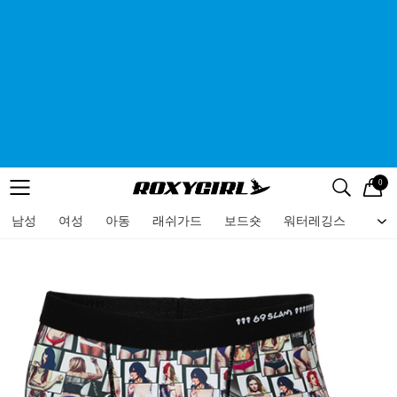
0
로고
메뉴
검색
메뉴
남성
여성
아동
래쉬가드
보드숏
워터레깅스
비치