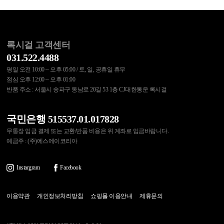
록시걸 고객센터
031.522.4488
평일 오전 10:00 ~ 오후 05:00 / 토, 일, 공휴일 휴무
점심 오후 12:00 ~ 오후 01:00
반품 주소 : 서울시 송파구 동남로 20길 53 1층 CJ대한통운 록시걸
국민은행 515537.01.017828
무통장 입금 결제 또는 교환/반품 비용은 위 계좌로 입금바랍니다.
예금주 : (주)에스에이코리아
Instargram
Facebook
이용약관
개인정보처리방침
쇼핑몰 이용안내
제휴문의