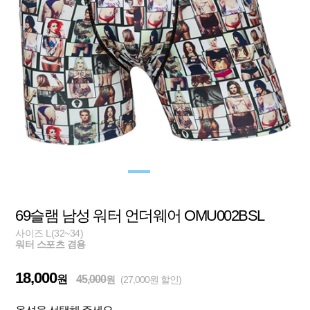
69슬램 남성 워터 언더웨어 OMU002BSL
사이즈 L(32~34)
워터 스포츠 겸용
18,000
원
45,000
원
(27,000원 할인)