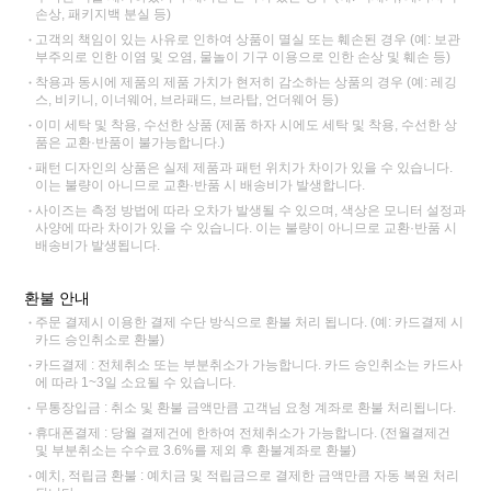
손상, 패키지백 분실 등)
고객의 책임이 있는 사유로 인하여 상품이 멸실 또는 훼손된 경우 (예: 보관
부주의로 인한 이염 및 오염, 물놀이 기구 이용으로 인한 손상 및 훼손 등)
착용과 동시에 제품의 제품 가치가 현저히 감소하는 상품의 경우 (예: 레깅
스, 비키니, 이너웨어, 브라패드, 브라탑, 언더웨어 등)
이미 세탁 및 착용, 수선한 상품 (제품 하자 시에도 세탁 및 착용, 수선한 상
품은 교환·반품이 불가능합니다.)
패턴 디자인의 상품은 실제 제품과 패턴 위치가 차이가 있을 수 있습니다.
이는 불량이 아니므로 교환·반품 시 배송비가 발생합니다.
사이즈는 측정 방법에 따라 오차가 발생될 수 있으며, 색상은 모니터 설정과
사양에 따라 차이가 있을 수 있습니다. 이는 불량이 아니므로 교환·반품 시
배송비가 발생됩니다.
환불 안내
주문 결제시 이용한 결제 수단 방식으로 환불 처리 됩니다. (예: 카드결제 시
카드 승인취소로 환불)
카드결제 : 전체취소 또는 부분취소가 가능합니다. 카드 승인취소는 카드사
에 따라 1~3일 소요될 수 있습니다.
무통장입금 : 취소 및 환불 금액만큼 고객님 요청 계좌로 환불 처리됩니다.
휴대폰결제 : 당월 결제건에 한하여 전체취소가 가능합니다. (전월결제건
및 부분취소는 수수료 3.6%를 제외 후 환불계좌로 환불)
예치, 적립금 환불 : 예치금 및 적립금으로 결제한 금액만큼 자동 복원 처리