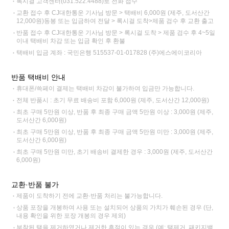
록시걸 고객센터(031.522.4488)로 전화 접수
교환 접수 후 CJ대한통운 기사님 방문 > 택배비 6,000원 (제주, 도서산간
12,000원)동봉 또는 입금하여 전달 > 록시걸 도착>제품 검수 후 교환 출고
반품 접수 후 CJ대한통운 기사님 방문 > 록시걸 도착 > 제품 검수 후 4~5일
이내 택배비 차감 또는 입금 확인 후 환불
택배비 입금 계좌 : 국민은행 515537-01-017828 (주)에스에이코리아
반품 택배비 안내
휴대폰/쓱페이 결제는 택배비 차감이 불가하여 입금만 가능합니다.
전체 반품시 : 초기 무료 배송비 포함 6,000원 (제주, 도서산간 12,000원)
최초 구매 5만원 이상, 반품 후 최종 구매 금액 5만원 이상 : 3,000원 (제주,
도서산간 6,000원)
최초 구매 5만원 이상, 반품 후 최종 구매 금액 5만원 미만 : 3,000원 (제주,
도서산간 6,000원)
최초 구매 5만원 미만, 초기 배송비 결제한 경우 : 3,000원 (제주, 도서산간
6,000원)
교환·반품 불가
제품이 도착하기 전에 교환·반품 처리는 불가능합니다.
상품 포장을 개봉하여 사용 또는 설치되어 상품의 가치가 훼손된 경우 (단,
내용 확인을 위한 포장 개봉의 경우 제외)
부착된 택을 제거하였거나 제거한 흔적이 있는 경우 (예: 택제거, 패키지백