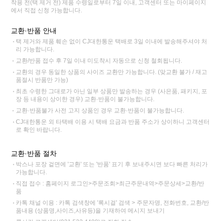
착용 전(택 제거 전) 제품 수령일로부터 7일 이내, 고객센터 또는 마이페이지
에서 직접 신청 가능합니다.
교환·반품 안내
택 제거와 제품 훼손 없이 CJ대한통운 택배로 3일 이내에 발송해주셔야 처
리 가능합니다.
교환/반품 접수 후 7일 이내 미도착시 자동으로 신청 철회됩니다.
교환의 경우 동일한 상품의 사이즈 교환만 가능합니다. (맞교환 불가 / 재고
품절시 반품만 가능)
최초 수령한 그대로가 아닌 일부 상품만 발송하는 경우 (사은품, 패키지, 포
장 등 내용이 상이한 경우) 교환·반품이 불가능합니다.
교환·반품불가 사전 고지 상품인 경우 교환·반품이 불가능합니다.
CJ대한통운 외 타택배 이용 시 택배 요금과 반품 주소가 상이하니 고객센터
로 확인 바랍니다.
교환·반품 절차
박스나 포장 겉면에 '교환' 또는 '반품' 표기 후 보내주시면 보다 빠른 처리가
가능합니다.
직접 접수 : 홈페이지 로그인>주문조회>최근주문내역>주문상세>교환/반
품
카톡 채널 이용 : 카톡 검색창에 '록시걸' 검색 > 주문자명, 전화번호, 교환/반
품내용 (상품명,사이즈,사유등)을 기재하여 메시지 보내기