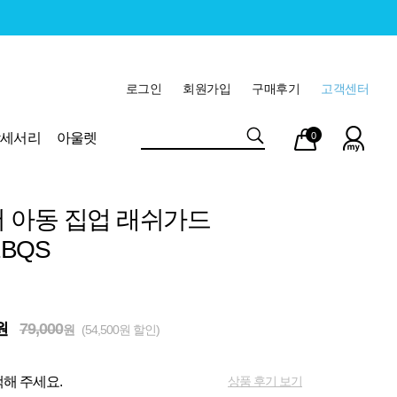
로그인
회원가입
구매후기
고객센터
마이
장바
악세서리
아울렛
0
페이
구니
 아동 집업 래쉬가드
1BQS
원
79,000
원
(54,500원 할인)
상품 후기 보기
해 주세요.