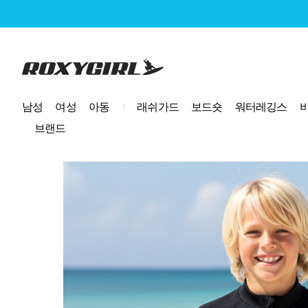
로고
남성
여성
아동
래쉬가드
보드숏
워터레깅스
브랜드