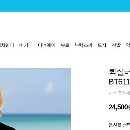
비치웨어
비키니
이너웨어
슈트
부력조끼
모자
신발
퀵실버
BT61
사이즈 8세
24,500
옵션을 선택