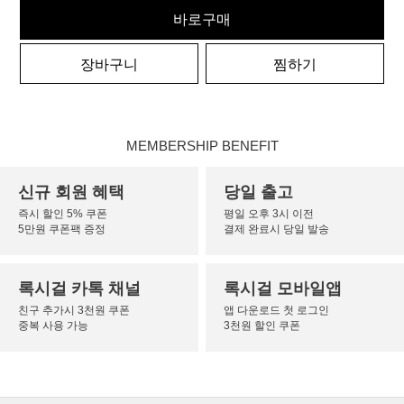
바로구매
장바구니
찜하기
MEMBERSHIP BENEFIT
신규 회원 혜택
당일 출고
즉시 할인 5% 쿠폰
평일 오후 3시 이전
5만원 쿠폰팩 증정
결제 완료시 당일 발송
록시걸 카톡 채널
록시걸 모바일앱
친구 추가시 3천원 쿠폰
앱 다운로드 첫 로그인
중복 사용 가능
3천원 할인 쿠폰