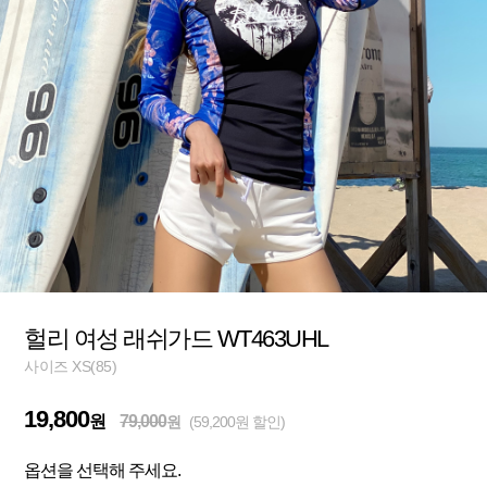
헐리 여성 래쉬가드 WT463UHL
사이즈 XS(85)
19,800
원
79,000
원
(59,200원 할인)
옵션을 선택해 주세요.