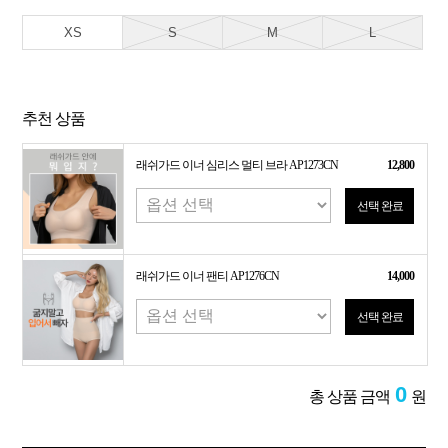
XS
S
M
L
추천 상품
래쉬가드 이너 심리스 멀티 브라 AP1273CN
12,800
선택 완료
래쉬가드 이너 팬티 AP1276CN
14,000
선택 완료
0
총 상품 금액
원