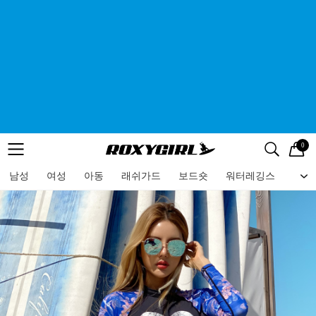
0
로고
메뉴
검색
메뉴
남성
여성
아동
래쉬가드
보드숏
워터레깅스
비치