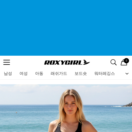
0
로고
메뉴
검색
메뉴
남성
여성
아동
래쉬가드
보드숏
워터레깅스
비치