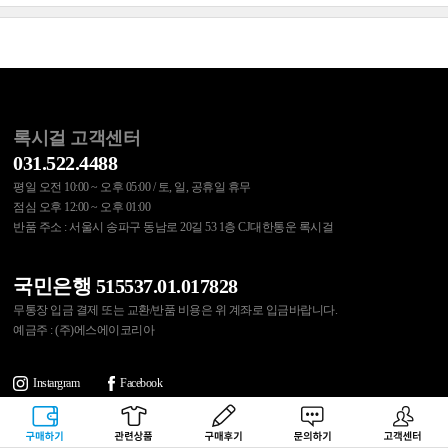
록시걸 고객센터
031.522.4488
평일 오전 10:00 ~ 오후 05:00 / 토, 일, 공휴일 휴무
점심 오후 12:00 ~ 오후 01:00
반품 주소 : 서울시 송파구 동남로 20길 53 1층 CJ대한통운 록시걸
국민은행 515537.01.017828
무통장 입금 결제 또는 교환/반품 비용은 위 계좌로 입금바랍니다.
예금주 : (주)에스에이코리아
Instargram
Facebook
구매하기
관련상품
상품후기
문의하기
고객센터
이용약관
개인정보처리방침
쇼핑몰 이용안내
제휴문의