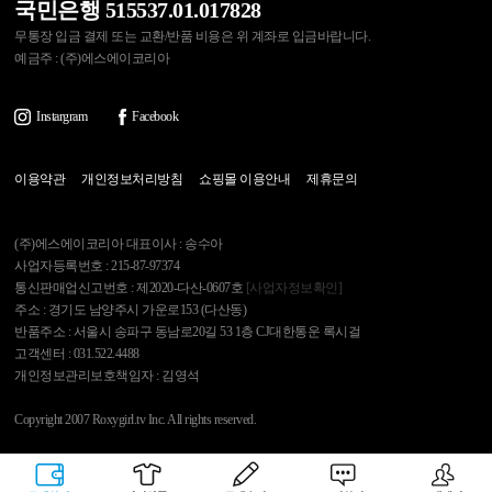
국민은행 515537.01.017828
무통장 입금 결제 또는 교환/반품 비용은 위 계좌로 입금바랍니다.
예금주 : (주)에스에이코리아
Instargram
Facebook
이용약관
개인정보처리방침
쇼핑몰 이용안내
제휴문의
(주)에스에이코리아 대표이사 : 송수아
사업자등록번호 : 215-87-97374
통신판매업신고번호 : 제2020-다산-0607호
[사업자정보확인]
주소 : 경기도 남양주시 가운로153 (다산동)
반품주소 : 서울시 송파구 동남로20길 53 1층 CJ대한통운 록시걸
고객센터 : 031.522.4488
개인정보관리보호책임자 : 김영석
Copyright 2007 Roxygirl.tv Inc. All rights reserved.
록시걸
PC Ver