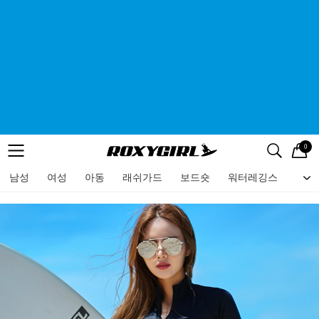
0
로고
메뉴
검색
메뉴
남성
여성
아동
래쉬가드
보드숏
워터레깅스
비치