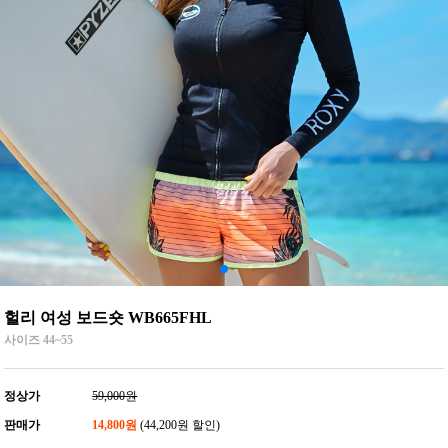
헐리 여성 보드숏 WB665FHL
사이즈 44~55
정상가
59,000원
판매가
14,800원
(44,200원 할인)