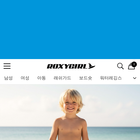
0
로고
메뉴
검색
메뉴
남성
여성
아동
래쉬가드
보드숏
워터레깅스
비치