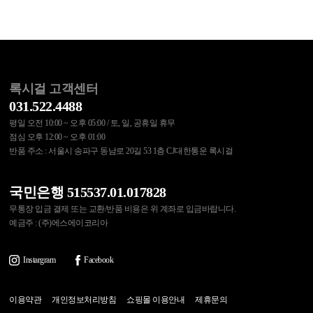
록시걸 고객센터
031.522.4488
평일 오전 10:00 ~ 오후 05:00 / 토, 일, 공휴일 휴무
점심 오후 12:00 ~ 오후 01:00
반품 주소 : 서울시 송파구 동남로 20길 53 1층 CJ대한통운 록시걸
국민은행 515537.01.017828
무통장 입금 결제 또는 교환/반품 비용은 위 계좌로 입금바랍니다.
예금주 : (주)에스에이코리아
Instargram
Facebook
이용약관
개인정보처리방침
쇼핑몰 이용안내
제휴문의