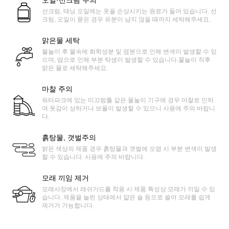
오일·선크림 주의
선크림, 태닝 오일에는 옷을 손상시키는 원료가 들어 있습니다. 선
크림, 오일이 묻은 경우 유분이 남지 않을 때까지 세탁해주세요.
맑은물 세탁
물놀이 후 물속에 화학성분 및 염분으로 인해 변색이 발생할 수 있
으며, 땀으로 인해 부분 탁생이 발생할 수 있습니다.물놀이 직후
맑은 물로 세탁해주세요.
마찰 주의
워터파크에 있는 미끄럼틀 같은 물놀이 기구에 경우 마찰로 인하
여 옷감이 상하거나 보풀이 발생할 수 있으니 사용에 주의 바랍니
다.
흙탕물, 갯벌주의
밝은 색상의 제품 경우 흙탕물과 갯벌에 오염 시 부분 변색이 발생
할 수 있습니다. 사용에 주의 바랍니다.
모래 끼임 제거
모래사장에서 래쉬가드를 착용 시 제품 특성상 모래가 끼일 수 있
습니다. 제품을 늘린 상태에서 얇은 솔 등으로 쓸어 모래를 쉽게
제거가 가능합니다.