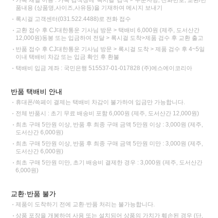
카톡 채널 이용 : 카톡 검색창에 '록시걸' 검색 > 주문자명, 전화번호, 교환/반
품내용 (상품명,사이즈,사유등)을 기재하여 메시지 보내기
록시걸 고객센터(031.522.4488)로 전화 접수
교환 접수 후 CJ대한통운 기사님 방문 > 택배비 6,000원 (제주, 도서산간
12,000원)동봉 또는 입금하여 전달 > 록시걸 도착>제품 검수 후 교환 출고
반품 접수 후 CJ대한통운 기사님 방문 > 록시걸 도착 > 제품 검수 후 4~5일
이내 택배비 차감 또는 입금 확인 후 환불
택배비 입금 계좌 : 국민은행 515537-01-017828 (주)에스에이코리아
반품 택배비 안내
휴대폰/쓱페이 결제는 택배비 차감이 불가하여 입금만 가능합니다.
전체 반품시 : 초기 무료 배송비 포함 6,000원 (제주, 도서산간 12,000원)
최초 구매 5만원 이상, 반품 후 최종 구매 금액 5만원 이상 : 3,000원 (제주,
도서산간 6,000원)
최초 구매 5만원 이상, 반품 후 최종 구매 금액 5만원 미만 : 3,000원 (제주,
도서산간 6,000원)
최초 구매 5만원 미만, 초기 배송비 결제한 경우 : 3,000원 (제주, 도서산간
6,000원)
교환·반품 불가
제품이 도착하기 전에 교환·반품 처리는 불가능합니다.
상품 포장을 개봉하여 사용 또는 설치되어 상품의 가치가 훼손된 경우 (단,