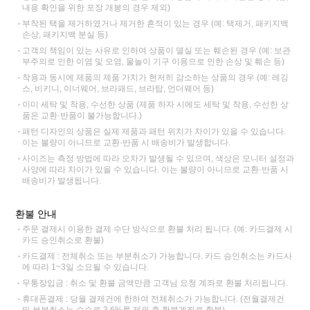
내용 확인을 위한 포장 개봉의 경우 제외)
부착된 택을 제거하였거나 제거한 흔적이 있는 경우 (예: 택제거, 패키지백
손상, 패키지백 분실 등)
고객의 책임이 있는 사유로 인하여 상품이 멸실 또는 훼손된 경우 (예: 보관
부주의로 인한 이염 및 오염, 물놀이 기구 이용으로 인한 손상 및 훼손 등)
착용과 동시에 제품의 제품 가치가 현저히 감소하는 상품의 경우 (예: 레깅
스, 비키니, 이너웨어, 브라패드, 브라탑, 언더웨어 등)
이미 세탁 및 착용, 수선한 상품 (제품 하자 시에도 세탁 및 착용, 수선한 상
품은 교환·반품이 불가능합니다.)
패턴 디자인의 상품은 실제 제품과 패턴 위치가 차이가 있을 수 있습니다.
이는 불량이 아니므로 교환·반품 시 배송비가 발생합니다.
사이즈는 측정 방법에 따라 오차가 발생될 수 있으며, 색상은 모니터 설정과
사양에 따라 차이가 있을 수 있습니다. 이는 불량이 아니므로 교환·반품 시
배송비가 발생됩니다.
환불 안내
주문 결제시 이용한 결제 수단 방식으로 환불 처리 됩니다. (예: 카드결제 시
카드 승인취소로 환불)
카드결제 : 전체취소 또는 부분취소가 가능합니다. 카드 승인취소는 카드사
에 따라 1~3일 소요될 수 있습니다.
무통장입금 : 취소 및 환불 금액만큼 고객님 요청 계좌로 환불 처리됩니다.
휴대폰결제 : 당월 결제건에 한하여 전체취소가 가능합니다. (전월결제건