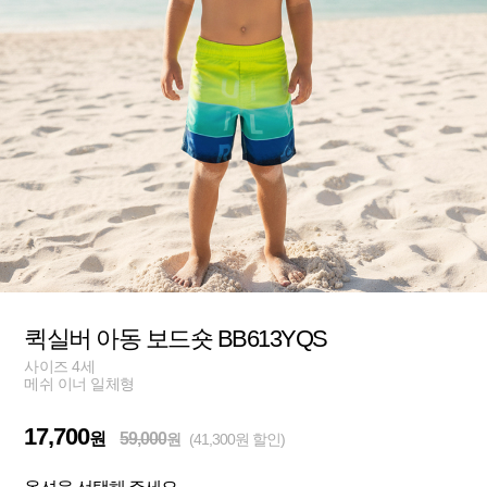
퀵실버 아동 보드숏 BB613YQS
사이즈 4세
메쉬 이너 일체형
17,700
원
59,000
원
(41,300원 할인)