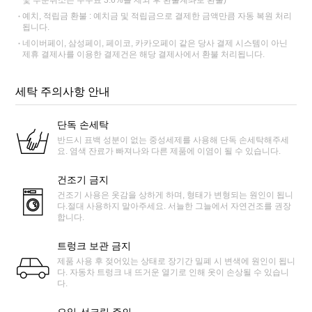
및 부분취소는 수수료 3.6%를 제외 후 환불계좌로 환불)
예치, 적립금 환불 : 예치금 및 적립금으로 결제한 금액만큼 자동 복원 처리
됩니다.
네이버페이, 삼성페이, 페이코, 카카오페이 같은 당사 결제 시스템이 아닌
제휴 결제사를 이용한 결제건은 해당 결제사에서 환불 처리됩니다.
세탁 주의사항 안내
단독 손세탁
반드시 표백 성분이 없는 중성세제를 사용해 단독 손세탁해주세
요. 염색 잔료가 빠져나와 다른 제품에 이염이 될 수 있습니다.
건조기 금지
건조기 사용은 옷감을 상하게 하며, 형태가 변형되는 원인이 됩니
다.절대 사용하지 말아주세요. 서늘한 그늘에서 자연건조를 권장
합니다.
트렁크 보관 금지
제품 사용 후 젖어있는 상태로 장기간 밀폐 시 변색에 원인이 됩니
다. 자동차 트렁크 내 뜨거운 열기로 인해 옷이 손상될 수 있습니
다.