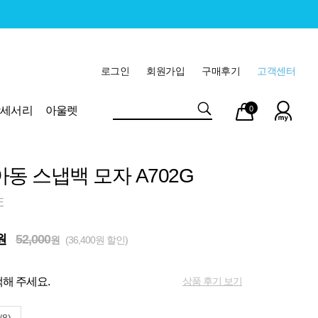
로그인
회원가입
구매후기
고객센터
마이
장바
악세서리
아울렛
0
페이
구니
아동 스냅백 모자 A702G
E
원
52,000
원
(36,400원 할인)
상품 후기 보기
해 주세요.