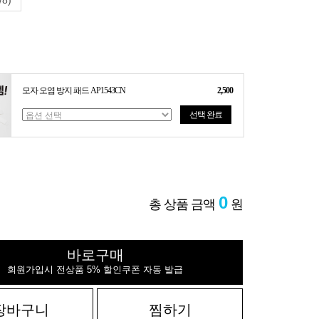
/8)
모자 오염 방지 패드 AP1543CN
2,500
선택 완료
0
총 상품 금액
원
바로구매
회원가입시 전상품 5% 할인쿠폰 자동 발급
장바구니
찜하기