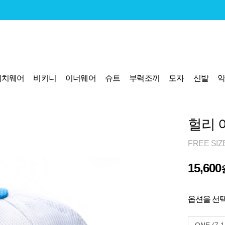
비치웨어
비키니
이너웨어
슈트
부력조끼
모자
신발
헐리 
FREE SIZ
15,600
옵션을 선택