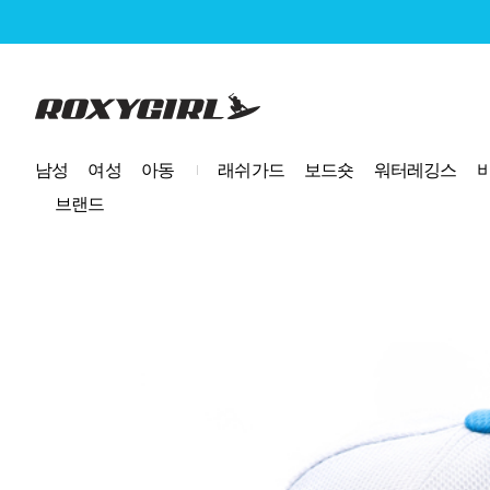
로고
남성
여성
아동
래쉬가드
보드숏
워터레깅스
브랜드