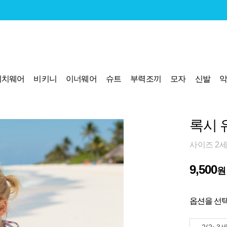
비치웨어
비키니
이너웨어
슈트
부력조끼
모자
신발
록시 
사이즈 2세
9,500
원
옵션을 선택