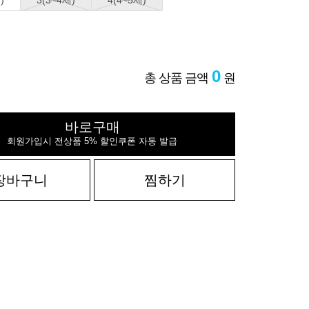
)
3(3~4세)
4(4~5세)
0
총 상품 금액
원
바로구매
회원가입시 전상품 5% 할인쿠폰 자동 발급
장바구니
찜하기