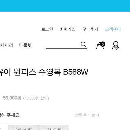
로그인
회원가입
구매후기
고객센터
마이
장바
악세서리
아울렛
0
페이
구니
유아 원피스 수영복 B588W
59,000
원
(49,500원 할인)
상품 후기 보기
해 주세요.