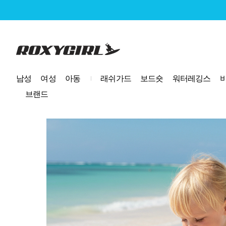
로고
남성
여성
아동
래쉬가드
보드숏
워터레깅스
브랜드