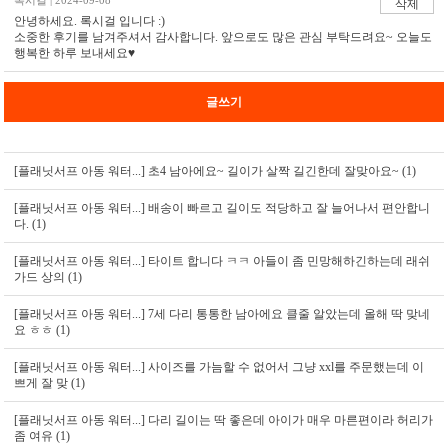
록시걸 | 2024-09-08
삭제
안녕하세요. 록시걸 입니다 :)
소중한 후기를 남겨주셔서 감사합니다. 앞으로도 많은 관심 부탁드려요~ 오늘도
행복한 하루 보내세요♥
글쓰기
[플래닛서프 아동 워터...]
초4 남아에요~ 길이가 살짝 길긴한데 잘맞아요~ (1)
[플래닛서프 아동 워터...]
배송이 빠르고 길이도 적당하고 잘 늘어나서 편안합니
다. (1)
[플래닛서프 아동 워터...]
타이트 합니다 ㅋㅋ 아들이 좀 민망해하긴하는데 래쉬
가드 상의 (1)
[플래닛서프 아동 워터...]
7세 다리 통통한 남아에요 클줄 알았는데 올해 딱 맞네
요 ㅎㅎ (1)
[플래닛서프 아동 워터...]
사이즈를 가늠할 수 없어서 그냥 xxl를 주문했는데 이
쁘게 잘 맞 (1)
[플래닛서프 아동 워터...]
다리 길이는 딱 좋은데 아이가 매우 마른편이라 허리가
좀 여유 (1)