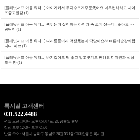
[플래닛서프 아동 워터...]
아이가커서 두치수크게주문했어요 너무편해하고.사이
즈좋고질감 (1)
[플래닛서프 아동 워터...]
꽉끼는거 싫어하는 아이라 좀 크게 샀는데 , 좋아요 ~~
원단이 (1)
[플래닛서프 아동 워터...]
다리통통이라 걱정했는데 딱맞아요^^ 빠른배송감솨합
니다. 이쁘 (1)
[플래닛서프 아동 워터...]
바지길이도 딱 좋고 입고벗기도 편해요 디자인과 색상
모두 만 (1)
록시걸 고객센터
031.522.4488
평일 오전 10:00 ~ 오후 05:00 / 토, 일, 공휴일 휴무
점심 오후 12:00 ~ 오후 01:00
반품 주소 : 서울시 송파구 동남로 20길 53 1층 CJ대한통운 록시걸