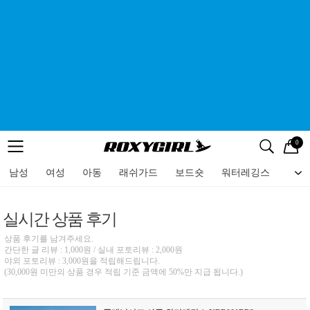
0
로고
메뉴
검색
메뉴
남성
여성
아동
래쉬가드
보드숏
워터레깅스
비치
실시간 상품 후기
상품 후기를 남겨주세요.
간단한 글 리뷰 : 1,000원 / 실내 포토리뷰 : 2,000원
야외 포토리뷰 : 3,000원을 적립해드립니다.
(30,000원 미만의 상품 경우 적립 기준 금액에 50%만 지급 됩니다.)