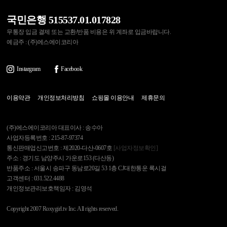
국민은행 515537.01.017828
무통장 입금 결제 또는 교환/반품 비용은 위 계좌로 입금바랍니다.
예금주 : (주)에스에이코리아
Instargram
Facebook
이용약관
개인정보처리방침
쇼핑몰 이용안내
제휴문의
(주)에스에이코리아 대표이사 : 송수아
사업자등록번호 : 215-87-97374
통신판매업신고번호 : 제2020-다산-0607호
[사업자정보확인]
주소 : 경기도 남양주시 가운로153 (다산동)
반품주소 : 서울시 송파구 동남로20길 53 1층 CJ대한통운 록시걸
고객센터 : 031.522.4488
개인정보관리보호책임자 : 김영석
Copyright 2007 Roxygirl.tv Inc. All rights reserved.