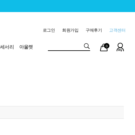
로그인
회원가입
구매후기
고객센터
마이
장바
악세서리
아울렛
0
페이
구니