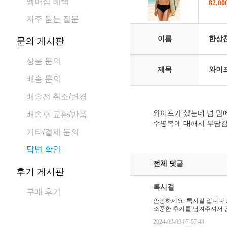
멤버십 혜택
82,0
자주 묻는 질문
이름
한상
문의 게시판
상품 문의
제목
와이프
배송 문의
배송전 취소/변경
와이프가 샀는데 넘 맘
배송후 교환/반품
수영복에 대해서 부담감
기타/결제 문의
답변 확인
전체 덧글
후기 게시판
록시걸
구매 후기
안녕하세요. 록시걸 입니다 :
소중한 후기를 남겨주셔서 
2024-09-09 07:57:48