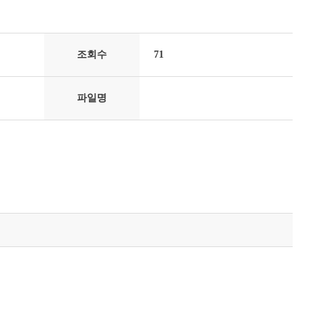
조회수
71
파일명