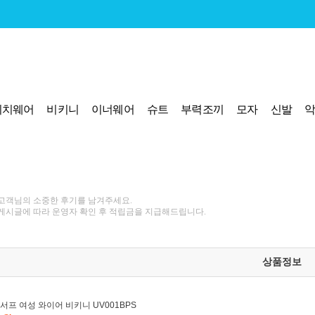
비치웨어
비키니
이너웨어
슈트
부력조끼
모자
신발
고객님의 소중한 후기를 남겨주세요.
게시글에 따라 운영자 확인 후 적립금을 지급해드립니다.
상품정보
서프 여성 와이어 비키니 UV001BPS