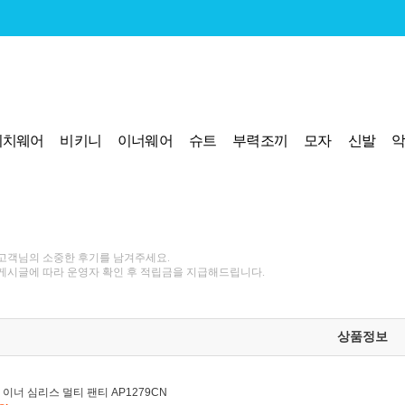
비치웨어
비키니
이너웨어
슈트
부력조끼
모자
신발
고객님의 소중한 후기를 남겨주세요.
게시글에 따라 운영자 확인 후 적립금을 지급해드립니다.
상품정보
이너 심리스 멀티 팬티 AP1279CN