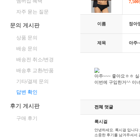
멤버십 혜택
7,50
자주 묻는 질문
이름
정아
문의 게시판
상품 문의
제목
아주~
배송 문의
배송전 취소/변경
배송후 교환/반품
아주~~~ 좋아요ㅎㅎ 
기타/결제 문의
이번에 구입한거^^ 이
답변 확인
후기 게시판
전체 덧글
구매 후기
록시걸
안녕하세요. 록시걸 입니다 :
소중한 후기를 남겨주셔서 