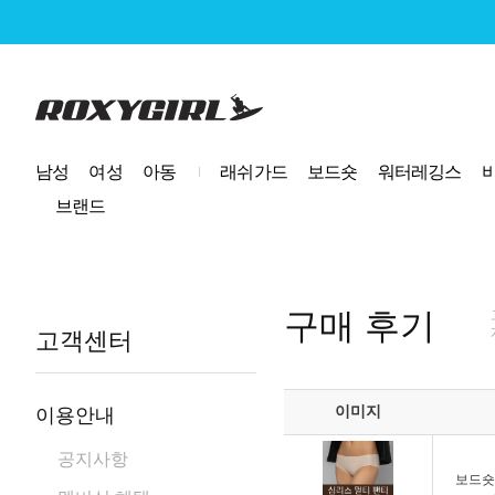
로고
남성
여성
아동
래쉬가드
보드숏
워터레깅스
브랜드
구매 후기
고객센터
이미지
이용안내
공지사항
보드숏 