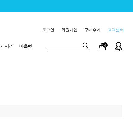
로그인
회원가입
구매후기
고객센터
마이
장바
악세서리
아울렛
0
페이
구니