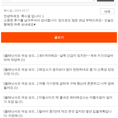
록시걸 | 2024-10-17
삭제
안녕하세요. 록시걸 입니다 :)
소중한 후기를 남겨주셔서 감사합니다. 앞으로도 많은 관심 부탁드려요~ 오늘도
행복한 하루 보내세요♥
글쓰기
[플래닛서프 여성 보드...]
초6 여아에요~ 살짝 긴감이 있지만~~계속 키가크길바
라며 적당히 (1)
[플래닛서프 여성 보드...]
레깅스가 생각보다 많이 탄탄하네요 좀 더 신축성 있었
으면 더 (1)
[플래닛서프 여성 보드...]
여행 가기전에 급하게 구매 했는데 쫀쫀하고 너무 맘에
들어요 (1)
[플래닛서프 여성 보드...]
미듐사이즈 딱 좋네요 워터레깅스는 어쩔수없이 길이
가 조금 길 (1)
[플래닛서프 여성 보드...]
딸아이 중1인데 약간 큰것 같지만 몇년 입을계획입니
다. 이번에 (1)