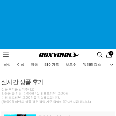
0
로고
메뉴
검색
메뉴
남성
여성
아동
래쉬가드
보드숏
워터레깅스
비치
실시간 상품 후기
상품 후기를 남겨주세요.
간단한 글 리뷰 : 1,000원 / 실내 포토리뷰 : 2,000원
야외 포토리뷰 : 3,000원을 적립해드립니다.
(30,000원 미만의 상품 경우 적립 기준 금액에 50%만 지급 됩니다.)