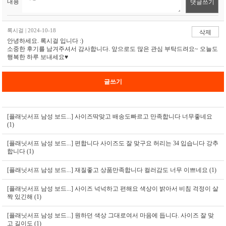
내용
댓글쓰기
록시걸 | 2024-10-18
삭제
안녕하세요. 록시걸 입니다 :)
소중한 후기를 남겨주셔서 감사합니다. 앞으로도 많은 관심 부탁드려요~ 오늘도
행복한 하루 보내세요♥
글쓰기
[플래닛서프 남성 보드...]
사이즈딱맞고 배송도빠르고 만족합니다 너무좋네요
(1)
[플래닛서프 남성 보드...]
편합니다 사이즈도 잘 맞구요 허리는 34 입습니다 강추
합니다 (1)
[플래닛서프 남성 보드...]
재질좋고 상품만족합니다 컬러감도 너무 이쁘네요 (1)
[플래닛서프 남성 보드...]
사이즈 넉넉하고 편해요 색상이 밝아서 비침 걱정이 살
짝 있긴해 (1)
[플래닛서프 남성 보드...]
원하던 색상 그대로여서 마음에 듭니다. 사이즈 잘 맞
고 길이도 (1)