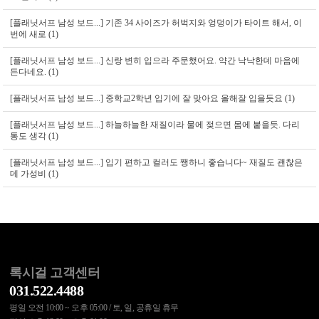
[플래닛서프 남성 보드...]
기존 34 사이즈가 허벅지와 엉덩이가 타이트 해서, 이
번에 새로 (1)
[플래닛서프 남성 보드...]
신랑 변히 입으라 주문했어요. 약간 낙낙한데 마음에
든다네요. (1)
[플래닛서프 남성 보드...]
중학교2학년 입기에 잘 맞아요 올해잘 입을듯요 (1)
[플래닛서프 남성 보드...]
하늘하늘한 재질이라 물에 젖으면 몸에 붙을듯. 다리
통도 생각 (1)
[플래닛서프 남성 보드...]
입기 편하고 컬러도 쨍하니 좋습니다~ 재질도 괜찮은
데 가성비 (1)
록시걸 고객센터
031.522.4488
평일 오전 10:00 ~ 오후 05:00 / 토, 일, 공휴일 휴무