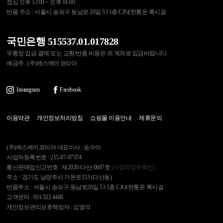
점심 오후 12:00 ~ 오후 01:00
반품 주소 : 서울시 송파구 동남로 20길 53 1층 CJ대한통운 록시걸
국민은행 515537.01.017828
무통장 입금 결제 또는 교환/반품 비용은 위 계좌로 입금바랍니다.
예금주 : (주)에스에이코리아
Instargram
Facebook
이용약관
개인정보처리방침
쇼핑몰 이용안내
제휴문의
(주)에스에이코리아 대표이사 : 송수아
사업자등록번호 : 215-87-97374
통신판매업신고번호 : 제2020-다산-0607호
[사업자정보확인]
주소 : 경기도 남양주시 가운로153 (다산동)
반품주소 : 서울시 송파구 동남로20길 53 1층 CJ대한통운 록시걸
고객센터 : 031.522.4488
개인정보관리보호책임자 : 김영석