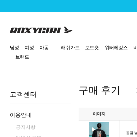
로고
남성
여성
아동
래쉬가드
보드숏
워터레깅스
브랜드
구매 후기
고객센터
이미지
이용안내
공지사항
볼컴 남