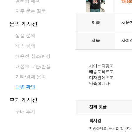
멤버십 혜택
79,0
자주 묻는 질문
이름
서문
문의 게시판
상품 문의
제목
사이
배송 문의
배송전 취소/변경
사이즈딱맞고
배송후 교환/반품
배송도빠르고
기타/결제 문의
디자인이쁘고
만족합니다
답변 확인
후기 게시판
전체 덧글
구매 후기
록시걸
안녕하세요. 록시걸 입니다 :