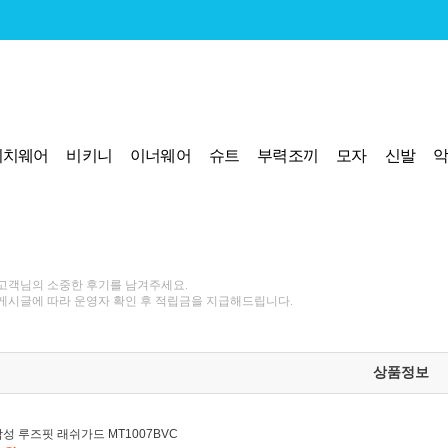
비치웨어
비키니
이너웨어
슈트
부력조끼
모자
신발
고객님의 소중한 후기를 남겨주세요.
게시글에 따라 운영자 확인 후 적립금을 지급해드립니다.
상품정보
성 루즈핏 래쉬가드 MT1007BVC