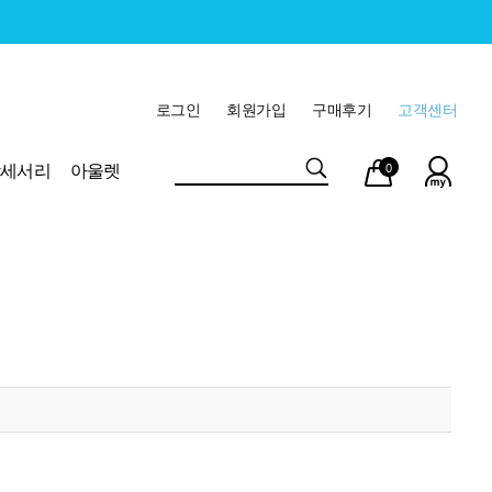
로그인
회원가입
구매후기
고객센터
마이
장바
악세서리
아울렛
0
페이
구니