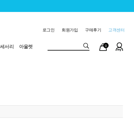
로그인
회원가입
구매후기
고객센터
마이
장바
악세서리
아울렛
0
페이
구니