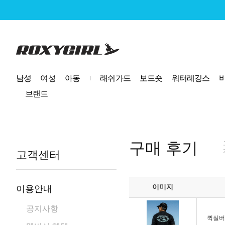
로고
남성
여성
아동
래쉬가드
보드숏
워터레깅스
브랜드
구매 후기
고객센터
이미지
이용안내
공지사항
퀵실버