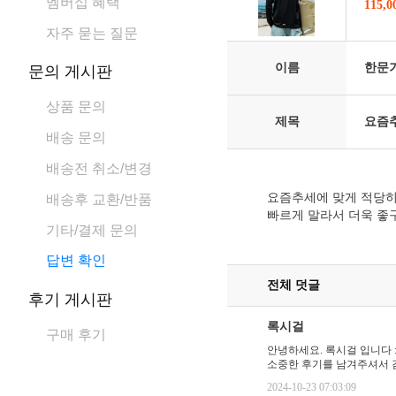
멤버십 혜택
115,
자주 묻는 질문
이름
한문
문의 게시판
상품 문의
제목
요즘추
배송 문의
배송전 취소/변경
요즘추세에 맞게 적당히
배송후 교환/반품
빠르게 말라서 더욱 좋
기타/결제 문의
답변 확인
전체 덧글
후기 게시판
록시걸
구매 후기
안녕하세요. 록시걸 입니다 :
소중한 후기를 남겨주셔서 
2024-10-23 07:03:09