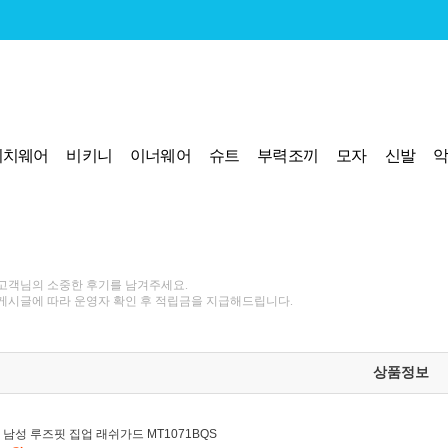
비치웨어
비키니
이너웨어
슈트
부력조끼
모자
신발
고객님의 소중한 후기를 남겨주세요.
게시글에 따라 운영자 확인 후 적립금을 지급해드립니다.
상품정보
 남성 루즈핏 집업 래쉬가드 MT1071BQS