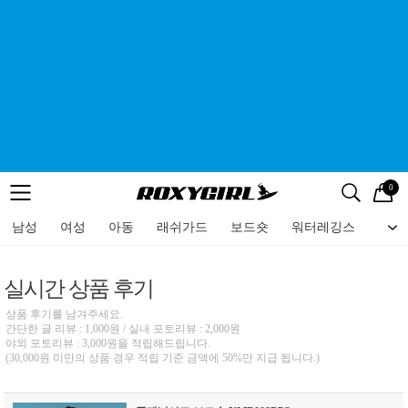
0
로고
메뉴
검색
메뉴
남성
여성
아동
래쉬가드
보드숏
워터레깅스
비치
실시간 상품 후기
상품 후기를 남겨주세요.
간단한 글 리뷰 : 1,000원 / 실내 포토리뷰 : 2,000원
야외 포토리뷰 : 3,000원을 적립해드립니다.
(30,000원 미만의 상품 경우 적립 기준 금액에 50%만 지급 됩니다.)