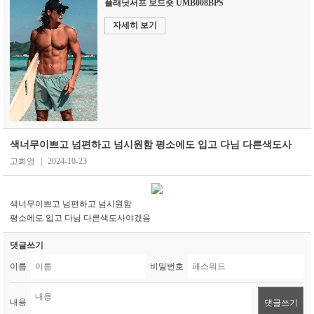
플래닛서프 보드숏 UMB008BPS
자세히 보기
색너무이쁘고 넘편하고 넘시원함 평소에도 입고 다님 다른색도사
고희영
|
2024-10-23
색너무이쁘고 넘편하고 넘시원함
평소에도 입고 다님 다른색도사야겠음
댓글쓰기
이름
비밀번호
내용
댓글쓰기