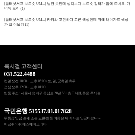
[플래닛서프 보드숏 UM...]
남편 옷인데 생각보다 보드숏 칼라가 맘에 드네요. 가
벼워 보이 (1)
[플래닛서프 보드숏 UM...]
카키와 고민하다 고른 색상인데 위에 래쉬가드 색상
과 잘 어울리 (1)
록시걸 고객센터
031.522.4488
평일 오전 10:00 ~ 오후 05:00 / 토, 일, 공휴일 휴무
점심 오후 12:00 ~ 오후 01:00
반품 주소 : 서울시 송파구 동남로 20길 53 1층 CJ대한통운 록시걸
국민은행 515537.01.017828
무통장 입금 결제 또는 교환/반품 비용은 위 계좌로 입금바랍니다.
예금주 : (주)에스에이코리아