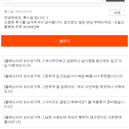
록시걸 | 2024-10-23
삭제
안녕하세요. 록시걸 입니다 :)
소중한 후기를 남겨주셔서 감사합니다. 앞으로도 많은 관심 부탁드려요~ 오늘도
행복한 하루 보내세요♥
글쓰기
[플래닛서프 보드숏 UM...]
색너무이쁘고 넘편하고 넘시원함 평소에도 입고 다
님 다른색도사 (1)
[플래닛서프 보드숏 UM...]
편하게 입고있습니다 배송 빠릅니다 추천합니다 (1)
[플래닛서프 보드숏 UM...]
편하게 잘 입겠어요~ 색도 사진처럼 깨끗하니 이쁘네
요 (1)
[플래닛서프 보드숏 UM...]
사이즈도 잘맞고 예쁘네요!! 올 여름휴가 준비됐습니
다 (1)
[플래닛서프 보드숏 UM...]
남편 사줬는데 색상이 쨍하지 않으면서도 산뜻한게
좋네요! (1)