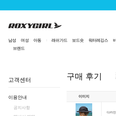
로고
남성
여성
아동
래쉬가드
보드숏
워터레깅스
브랜드
구매 후기
고객센터
이미지
이용안내
공지사항
다카인 