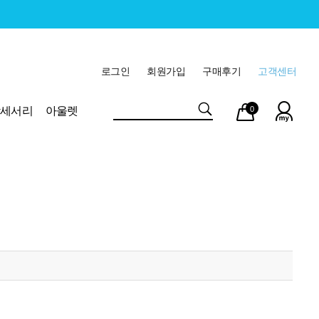
로그인
회원가입
구매후기
고객센터
마이
장바
악세서리
아울렛
0
페이
구니