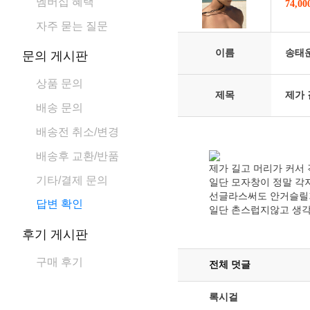
멤버십 혜택
74,0
자주 묻는 질문
이름
송태
문의 게시판
상품 문의
제목
제가 
배송 문의
배송전 취소/변경
배송후 교환/반품
제가 길고 머리가 커서
기타/결제 문의
일단 모자창이 정말 각
선글라스써도 안거슬릴
답변 확인
일단 촌스럽지않고 생
후기 게시판
구매 후기
전체 덧글
록시걸