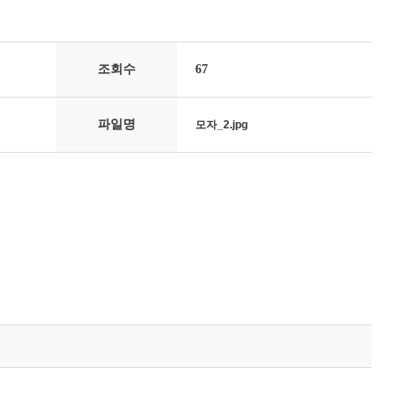
조회수
67
파일명
모자_2.jpg