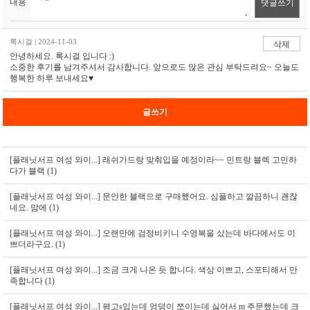
내용
댓글쓰기
록시걸 | 2024-11-03
삭제
안녕하세요. 록시걸 입니다 :)
소중한 후기를 남겨주셔서 감사합니다. 앞으로도 많은 관심 부탁드려요~ 오늘도
행복한 하루 보내세요♥
글쓰기
[플래닛서프 여성 와이...]
래쉬가드랑 맞춰입을 예정이라~~ 민트랑 블렉 고민하
다가 블랙 (1)
[플래닛서프 여성 와이...]
문안한 블랙으로 구매했어요. 심플하고 깔끔하니 괜찮
네요. 맘에 (1)
[플래닛서프 여성 와이...]
오랜만에 검정비키니 수영복을 샀는데 바다에서도 이
쁘더라구요. (1)
[플래닛서프 여성 와이...]
조금 크게 나온 듯 합니다. 색상 이쁘고, 스포티해서 만
족합니다 (1)
[플래닛서프 여성 와이...]
평고s입는데 엉덩이 쪼이는데 싫어서 m 주문했는데 크