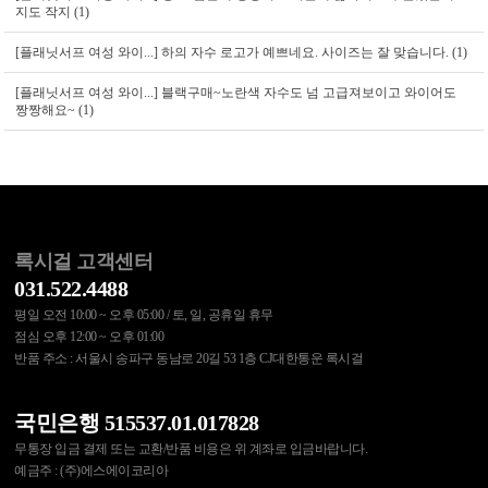
지도 작지 (1)
[플래닛서프 여성 와이...]
하의 자수 로고가 예쁘네요. 사이즈는 잘 맞습니다. (1)
[플래닛서프 여성 와이...]
블랙구매~노란색 자수도 넘 고급져보이고 와이어도
짱짱해요~ (1)
록시걸 고객센터
031.522.4488
평일 오전 10:00 ~ 오후 05:00 / 토, 일, 공휴일 휴무
점심 오후 12:00 ~ 오후 01:00
반품 주소 : 서울시 송파구 동남로 20길 53 1층 CJ대한통운 록시걸
국민은행 515537.01.017828
무통장 입금 결제 또는 교환/반품 비용은 위 계좌로 입금바랍니다.
예금주 : (주)에스에이코리아