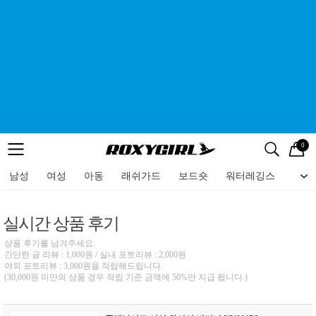
0
로고
메뉴
검색
메뉴
남성
여성
아동
래쉬가드
보드숏
워터레깅스
비치
실시간 상품 후기
상품 후기를 남겨주세요.
간단한 글 리뷰 : 1,000원 / 실내 포토리뷰 : 2,000원
야외 포토리뷰 : 3,000원을 적립해드립니다.
(30,000원 미만의 상품 경우 적립 기준 금액에 50%만 지급 됩니다.)