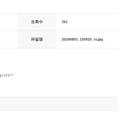
조회수
261
파일명
20240803_150920_ro.jpg
습니다^^