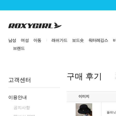
로고
남성
여성
아동
래쉬가드
보드숏
워터레깅스
브랜드
구매 후기
고객센터
이미지
이용안내
공지사항
플래닛