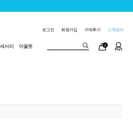
로그인
회원가입
구매후기
고객센터
마이
장바
악세서리
아울렛
0
페이
구니