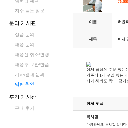
멤버십 혜택
76,0
자주 묻는 질문
이름
허윤
문의 게시판
상품 문의
제목
어제 
배송 문의
배송전 취소/변경
배송후 교환/반품
어제 급하게 주문 했는
기타/결제 문의
기존에 1개 구입 했는데
제가 써봐도 촥~~ 감기
답변 확인
후기 게시판
전체 덧글
구매 후기
록시걸
안녕하세요. 록시걸 입니다 :