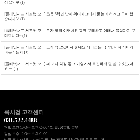
에 1개 구 (1)
[플래닛서프 서프햇 모...]
초등 6학년 남아 워터파크에서 물놀이 하려고 구매 했
습니다^^ (1)
[플래닛서프 서프햇 모...]
모자 정말 이뿌네요 핑크 구매하고 이뻐서 블랙까지 구
매합니다~ (1)
[플래닛서프 서프햇 모...]
모자 턱끈있어서 좋네요 사이즈는 낙넉합니다 저에게
어울리는지 (1)
[플래닛서프 서프햇 모...]
써 보니 색감 좋고 여행에서 요긴하개 잘 쓸 수 있겠어
요 ^^ (1)
록시걸 고객센터
031.522.4488
평일 오전 10:00 ~ 오후 05:00 / 토, 일, 공휴일 휴무
점심 오후 12:00 ~ 오후 01:00