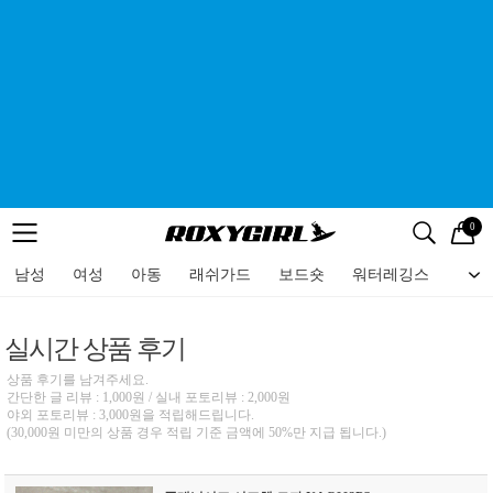
0
로고
메뉴
검색
메뉴
남성
여성
아동
래쉬가드
보드숏
워터레깅스
비치
실시간 상품 후기
상품 후기를 남겨주세요.
간단한 글 리뷰 : 1,000원 / 실내 포토리뷰 : 2,000원
야외 포토리뷰 : 3,000원을 적립해드립니다.
(30,000원 미만의 상품 경우 적립 기준 금액에 50%만 지급 됩니다.)