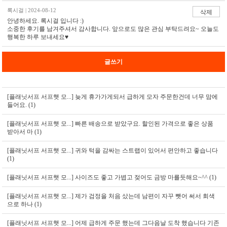
록시걸 | 2024-08-12
삭제
안녕하세요. 록시걸 입니다 :)
소중한 후기를 남겨주셔서 감사합니다. 앞으로도 많은 관심 부탁드려요~ 오늘도
행복한 하루 보내세요♥
글쓰기
[플래닛서프 서프햇 모...]
늦게 휴가가게되서 급하게 모자 주문한건데 너무 맘에
들어요. (1)
[플래닛서프 서프햇 모...]
빠른 배송으로 받았구요. 할인된 가격으로 좋은 상품
받아서 마 (1)
[플래닛서프 서프햇 모...]
귀와 턱을 감싸는 스트랩이 있어서 편안하고 좋습니다
(1)
[플래닛서프 서프햇 모...]
사이즈도 좋고 가볍고 젖어도 금방 마를듯해요~^^ (1)
[플래닛서프 서프햇 모...]
제가 검정을 처음 샀는데 남편이 자꾸 뺏어 써서 회색
으로 하나 (1)
[플래닛서프 서프햇 모...]
어제 급하게 주문 했는데 그다음날 도착 했습니다 기존