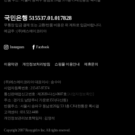
반품 주소 : 서울시 송파구 동남로 20길 53 1층 CJ대한통운 록시걸
국민은행 515537.01.017828
무통장 입금 결제 또는 교환/반품 비용은 위 계좌로 입금바랍니다.
예금주 : (주)에스에이코리아
Instargram
Facebook
이용약관
개인정보처리방침
쇼핑몰 이용안내
제휴문의
(주)에스에이코리아 대표이사 : 송수아
사업자등록번호 : 215-87-97374
통신판매업신고번호 : 제2020-다산-0607호
[사업자정보확인]
주소 : 경기도 남양주시 가운로153 (다산동)
반품주소 : 서울시 송파구 동남로20길 53 1층 CJ대한통운 록시걸
고객센터 : 031.522.4488
개인정보관리보호책임자 : 김영석
Copyright 2007 Roxygirl.tv Inc. All rights reserved.