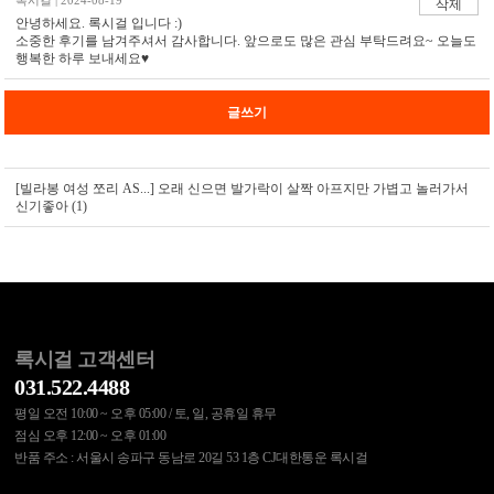
록시걸 | 2024-08-19
삭제
안녕하세요. 록시걸 입니다 :)
소중한 후기를 남겨주셔서 감사합니다. 앞으로도 많은 관심 부탁드려요~ 오늘도
행복한 하루 보내세요♥
글쓰기
[빌라봉 여성 쪼리 AS...]
오래 신으면 발가락이 살짝 아프지만 가볍고 놀러가서
신기좋아 (1)
록시걸 고객센터
031.522.4488
평일 오전 10:00 ~ 오후 05:00 / 토, 일, 공휴일 휴무
점심 오후 12:00 ~ 오후 01:00
반품 주소 : 서울시 송파구 동남로 20길 53 1층 CJ대한통운 록시걸