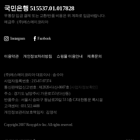
국민은행 515537.01.017828
무통장 입금 결제 또는 교환/반품 비용은 위 계좌로 입금바랍니다.
예금주 : (주)에스에이코리아
Instargram
Facebook
이용약관
개인정보처리방침
쇼핑몰 이용안내
제휴문의
(주)에스에이코리아 대표이사 : 송수아
사업자등록번호 : 215-87-97374
통신판매업신고번호 : 제2020-다산-0607호
[사업자정보확인]
주소 : 경기도 남양주시 가운로153 (다산동)
반품주소 : 서울시 송파구 동남로20길 53 1층 CJ대한통운 록시걸
고객센터 : 031.522.4488
개인정보관리보호책임자 : 김영석
Copyright 2007 Roxygirl.tv Inc. All rights reserved.