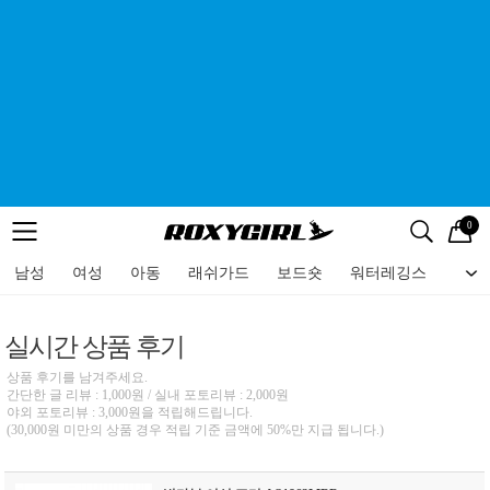
0
로고
메뉴
검색
메뉴
남성
여성
아동
래쉬가드
보드숏
워터레깅스
비치
실시간 상품 후기
상품 후기를 남겨주세요.
간단한 글 리뷰 : 1,000원 / 실내 포토리뷰 : 2,000원
야외 포토리뷰 : 3,000원을 적립해드립니다.
(30,000원 미만의 상품 경우 적립 기준 금액에 50%만 지급 됩니다.)