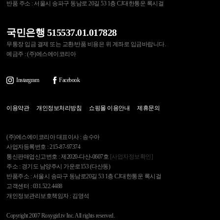
반품 주소 : 서울시 송파구 동남로 20길 53 1층 CJ대한통운 록시걸
국민은행 515537.01.017828
무통장 입금 결제 또는 교환/반품 비용은 위 계좌로 입금바랍니다.
예금주 : (주)에스에이코리아
Instargram
Facebook
이용약관
개인정보처리방침
쇼핑몰 이용안내
제휴문의
(주)에스에이코리아 대표이사 : 송수아
사업자등록번호 : 215-87-97374
통신판매업신고번호 : 제2020-다산-0607호
[사업자정보확인]
주소 : 경기도 남양주시 가운로153 (다산동)
반품주소 : 서울시 송파구 동남로20길 53 1층 CJ대한통운 록시걸
고객센터 : 031.522.4488
개인정보관리보호책임자 : 김영석
Copyright 2007 Roxygirl.tv Inc. All rights reserved.