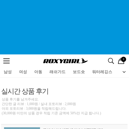
0
로고
메뉴
검색
메뉴
남성
여성
아동
래쉬가드
보드숏
워터레깅스
비치
실시간 상품 후기
상품 후기를 남겨주세요.
간단한 글 리뷰 : 1,000원 / 실내 포토리뷰 : 2,000원
야외 포토리뷰 : 3,000원을 적립해드립니다.
(30,000원 미만의 상품 경우 적립 기준 금액에 50%만 지급 됩니다.)