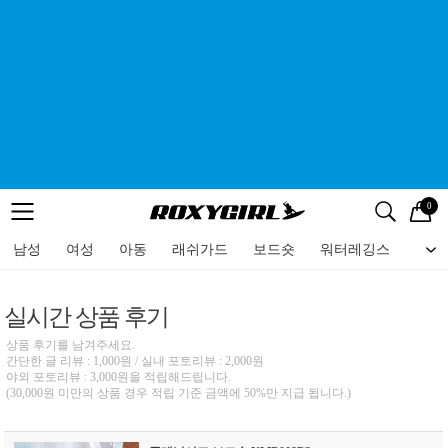
0
로고
메뉴
검색
메뉴
남성
여성
아동
래쉬가드
보드숏
워터레깅스
비치
실시간 상품 후기
상품 후기를 남겨주세요.
간단한 글 리뷰 : 1,000원 / 실내 포토리뷰 : 2,000원
야외 포토리뷰 : 3,000원을 적립해드립니다.
(30,000원 미만의 상품 경우 적립 기준 금액에 50%만 지급 됩니다.)