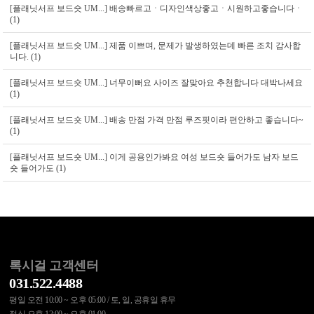
[플래닛서프 보드숏 UM...]
배송빠르고ㆍ디자인색상좋고ㆍ시원하고좋습니다ㆍ
(1)
[플래닛서프 보드숏 UM...]
제품 이쁘며, 문제가 발생하였는데 빠른 조치 감사합
니다. (1)
[플래닛서프 보드숏 UM...]
너무이뻐요 사이즈 잘맞아요 추천합니다 대박나세요
(1)
[플래닛서프 보드숏 UM...]
배송 만점 가격 만점 루즈핏이라 편안하고 좋습니다~
(1)
[플래닛서프 보드숏 UM...]
이게 공용인가봐요 여성 보드숏 들어가도 남자 보드
숏 들어가도 (1)
록시걸 고객센터
031.522.4488
평일 오전 10:00 ~ 오후 05:00 / 토, 일, 공휴일 휴무