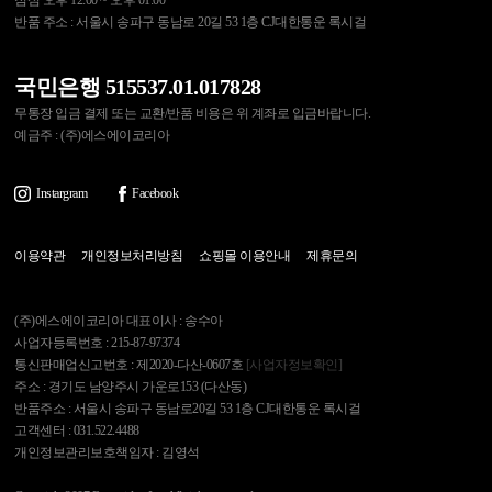
점심 오후 12:00 ~ 오후 01:00
반품 주소 : 서울시 송파구 동남로 20길 53 1층 CJ대한통운 록시걸
국민은행 515537.01.017828
무통장 입금 결제 또는 교환/반품 비용은 위 계좌로 입금바랍니다.
예금주 : (주)에스에이코리아
Instargram
Facebook
이용약관
개인정보처리방침
쇼핑몰 이용안내
제휴문의
(주)에스에이코리아 대표이사 : 송수아
사업자등록번호 : 215-87-97374
통신판매업신고번호 : 제2020-다산-0607호
[사업자정보확인]
주소 : 경기도 남양주시 가운로153 (다산동)
반품주소 : 서울시 송파구 동남로20길 53 1층 CJ대한통운 록시걸
고객센터 : 031.522.4488
개인정보관리보호책임자 : 김영석