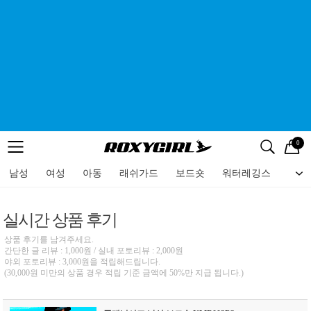
0
로고
메뉴
검색
메뉴
남성
여성
아동
래쉬가드
보드숏
워터레깅스
비치
실시간 상품 후기
상품 후기를 남겨주세요.
간단한 글 리뷰 : 1,000원 / 실내 포토리뷰 : 2,000원
야외 포토리뷰 : 3,000원을 적립해드립니다.
(30,000원 미만의 상품 경우 적립 기준 금액에 50%만 지급 됩니다.)