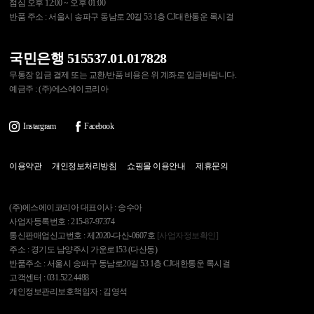
점심 오후 12:00 ~ 오후 01:00
반품 주소 : 서울시 송파구 동남로 20길 53 1층 CJ대한통운 록시걸
국민은행 515537.01.017828
무통장 입금 결제 또는 교환/반품 비용은 위 계좌로 입금바랍니다.
예금주 : (주)에스에이코리아
Instargram
Facebook
이용약관
개인정보처리방침
쇼핑몰 이용안내
제휴문의
(주)에스에이코리아 대표이사 : 송수아
사업자등록번호 : 215-87-97374
통신판매업신고번호 : 제2020-다산-0607호
[사업자정보확인]
주소 : 경기도 남양주시 가운로153 (다산동)
반품주소 : 서울시 송파구 동남로20길 53 1층 CJ대한통운 록시걸
고객센터 : 031.522.4488
개인정보관리보호책임자 : 김영석