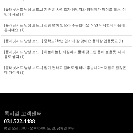
[플래닛서프 남성 보드...]
기존 34 사이즈가 허벅지와 엉덩이가 타이트 해서, 이
번에 새로 (1)
[플래닛서프 남성 보드...]
신랑 변히 입으라 주문했어요. 약간 낙낙한데 마음에
든다네요. (1)
[플래닛서프 남성 보드...]
중학교2학년 입기에 잘 맞아요 올해잘 입을듯요 (1)
[플래닛서프 남성 보드...]
하늘하늘한 재질이라 물에 젖으면 몸에 붙을듯. 다리
통도 생각 (1)
[플래닛서프 남성 보드...]
입기 편하고 컬러도 쨍하니 좋습니다~ 재질도 괜찮은
데 가성비 (1)
록시걸 고객센터
031.522.4488
평일 오전 10:00 ~ 오후 05:00 / 토, 일, 공휴일 휴무