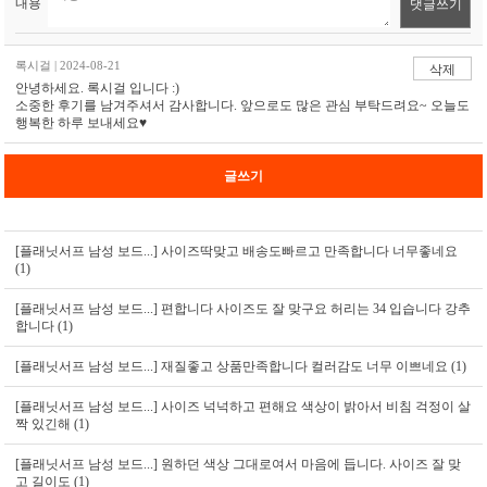
내용
댓글쓰기
록시걸 | 2024-08-21
삭제
안녕하세요. 록시걸 입니다 :)
소중한 후기를 남겨주셔서 감사합니다. 앞으로도 많은 관심 부탁드려요~ 오늘도
행복한 하루 보내세요♥
글쓰기
[플래닛서프 남성 보드...]
사이즈딱맞고 배송도빠르고 만족합니다 너무좋네요
(1)
[플래닛서프 남성 보드...]
편합니다 사이즈도 잘 맞구요 허리는 34 입습니다 강추
합니다 (1)
[플래닛서프 남성 보드...]
재질좋고 상품만족합니다 컬러감도 너무 이쁘네요 (1)
[플래닛서프 남성 보드...]
사이즈 넉넉하고 편해요 색상이 밝아서 비침 걱정이 살
짝 있긴해 (1)
[플래닛서프 남성 보드...]
원하던 색상 그대로여서 마음에 듭니다. 사이즈 잘 맞
고 길이도 (1)