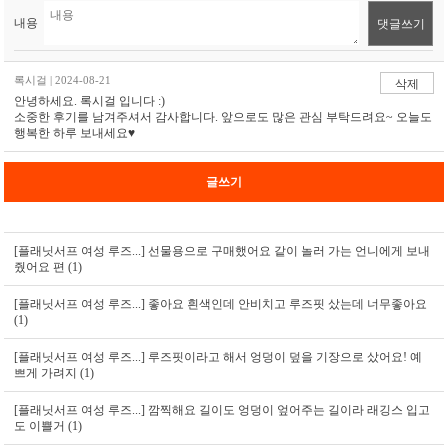
내용
댓글쓰기
록시걸 | 2024-08-21
삭제
안녕하세요. 록시걸 입니다 :)
소중한 후기를 남겨주셔서 감사합니다. 앞으로도 많은 관심 부탁드려요~ 오늘도
행복한 하루 보내세요♥
글쓰기
[플래닛서프 여성 루즈...]
선물용으로 구매했어요 같이 놀러 가는 언니에게 보내
줬어요 편 (1)
[플래닛서프 여성 루즈...]
좋아요 흰색인데 안비치고 루즈핏 샀는데 너무좋아요
(1)
[플래닛서프 여성 루즈...]
루즈핏이라고 해서 엉덩이 덮을 기장으로 샀어요! 예
쁘게 가려지 (1)
[플래닛서프 여성 루즈...]
깜찍해요 길이도 엉덩이 엎어주는 길이라 래깅스 입고
도 이쁠거 (1)