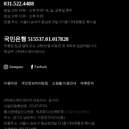
031.522.4488
평일 오전 10:00 ~ 오후 05:00 / 토, 일, 공휴일 휴무
점심 오후 12:00 ~ 오후 01:00
반품 주소 : 서울시 송파구 동남로 20길 53 1층 CJ대한통운 록시걸
국민은행 515537.01.017828
무통장 입금 결제 또는 교환/반품 비용은 위 계좌로 입금바랍니다.
예금주 : (주)에스에이코리아
Instargram
Facebook
이용약관
개인정보처리방침
쇼핑몰 이용안내
제휴문의
(주)에스에이코리아 대표이사 : 송수아
사업자등록번호 : 215-87-97374
통신판매업신고번호 : 제2020-다산-0607호
[사업자정보확인]
주소 : 경기도 남양주시 가운로153 (다산동)
반품주소 : 서울시 송파구 동남로20길 53 1층 CJ대한통운 록시걸