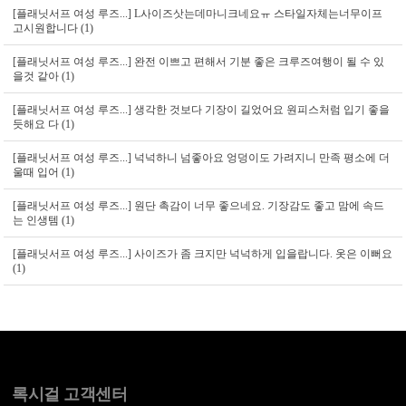
[플래닛서프 여성 루즈...]
L사이즈삿는데마니크네요ㅠ 스타일자체는너무이프
고시원합니다 (1)
[플래닛서프 여성 루즈...]
완전 이쁘고 편해서 기분 좋은 크루즈여행이 될 수 있
을것 같아 (1)
[플래닛서프 여성 루즈...]
생각한 것보다 기장이 길었어요 원피스처럼 입기 좋을
듯해요 다 (1)
[플래닛서프 여성 루즈...]
넉넉하니 넘좋아요 엉덩이도 가려지니 만족 평소에 더
울때 입어 (1)
[플래닛서프 여성 루즈...]
원단 촉감이 너무 좋으네요. 기장감도 좋고 맘에 속드
는 인생템 (1)
[플래닛서프 여성 루즈...]
사이즈가 좀 크지만 넉넉하게 입을랍니다. 옷은 이뻐요
(1)
록시걸 고객센터