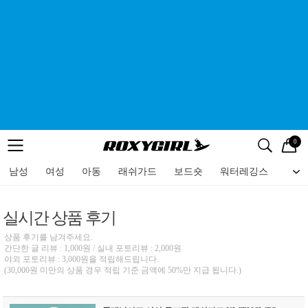
0
로고
메뉴
검색
메뉴
남성
여성
아동
래쉬가드
보드숏
워터레깅스
비치
실시간 상품 후기
상품 후기를 남겨주세요.
간단한 글 리뷰 : 1,000원 / 실내 포토리뷰 : 2,000원
야외 포토리뷰 : 3,000원을 적립해드립니다.
(30,000원 미만의 상품 경우 적립 기준 금액에 50%만 지급 됩니다.)