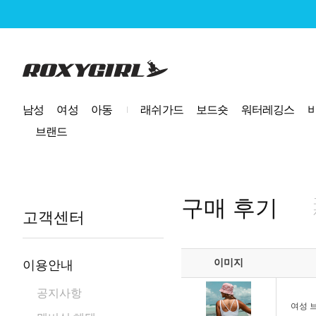
로고
남성
여성
아동
래쉬가드
보드숏
워터레깅스
브랜드
구매 후기
고객센터
이미지
이용안내
공지사항
여성 브