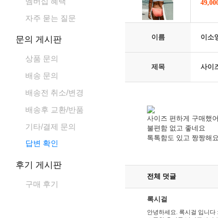
멤버십 혜택
49,0
자주 묻는 질문
이름
이소
문의 게시판
상품 문의
제목
사이즈
배송 문의
배송전 취소/변경
배송후 교환/반품
사이즈 편하게 구매했
기타/결제 문의
불편함 없고 좋네요
톡톡함도 있고 짱짱해
답변 확인
후기 게시판
전체 덧글
구매 후기
록시걸
안녕하세요. 록시걸 입니다 :