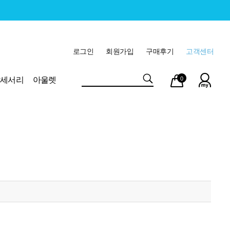
로그인
회원가입
구매후기
고객센터
마이
장바
악세서리
아울렛
0
페이
구니