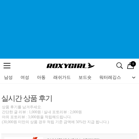
0
로고
메뉴
검색
메뉴
남성
여성
아동
래쉬가드
보드숏
워터레깅스
비치
실시간 상품 후기
상품 후기를 남겨주세요.
간단한 글 리뷰 : 1,000원 / 실내 포토리뷰 : 2,000원
야외 포토리뷰 : 3,000원을 적립해드립니다.
(30,000원 미만의 상품 경우 적립 기준 금액에 50%만 지급 됩니다.)