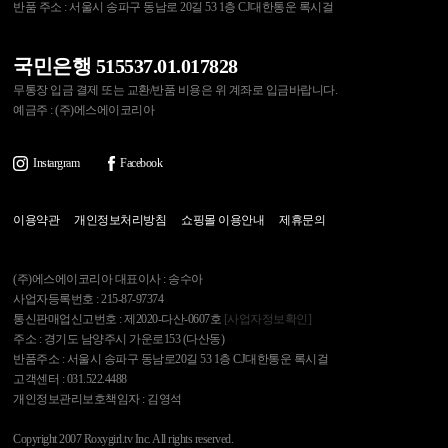
반품 주소 : 서울시 송파구 동남로 20길 53 1층 CJ대한통운 록시걸
국민은행 515537.01.017828
무통장 입금 결제 또는 교환/반품 비용은 위 계좌로 입금바랍니다.
예금주 : (주)에스에이코리아
Instargram
Facebook
이용약관
개인정보처리방침
쇼핑몰 이용안내
제휴문의
(주)에스에이코리아 대표이사 : 송수아
사업자등록번호 : 215-87-97374
통신판매업신고번호 : 제2020-다산-0607호
[사업자정보확인]
주소 : 경기도 남양주시 가운로153 (다산동)
반품주소 : 서울시 송파구 동남로20길 53 1층 CJ대한통운 록시걸
고객센터 : 031.522.4488
개인정보관리보호책임자 : 김영석
Copyright 2007 Roxygirl.tv Inc. All rights reserved.