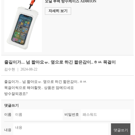
오닐 부력 방수케이스 AD001ON
자세히 보기
줄길이가... 넘 짧아요ㅠ. 옆으로 하긴 짧은감이..ㅎㅆ 목걸이
김수현
|
2024-08-22
줄길이가... 넘 짧아요ㅠ. 옆으로 하긴 짧은감이..ㅎㅆ
목걸이씩으로 해야할듯.. 상품은 맘에드네요
방수잘되겠죠?
댓글쓰기
이름
비밀번호
내용
댓글쓰기