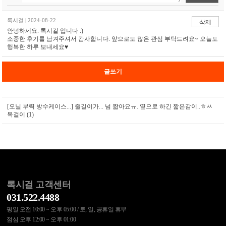
록시걸 | 2024-08-22
삭제
안녕하세요. 록시걸 입니다 :)
소중한 후기를 남겨주셔서 감사합니다. 앞으로도 많은 관심 부탁드려요~ 오늘도
행복한 하루 보내세요♥
글쓰기
[오닐 부력 방수케이스...]
줄길이가... 넘 짧아요ㅠ. 옆으로 하긴 짧은감이..ㅎㅆ
목걸이 (1)
록시걸 고객센터
031.522.4488
평일 오전 10:00 ~ 오후 05:00 / 토, 일, 공휴일 휴무
점심 오후 12:00 ~ 오후 01:00