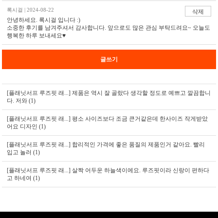
록시걸 | 2024-08-22
삭제
안녕하세요. 록시걸 입니다 :)
소중한 후기를 남겨주셔서 감사합니다. 앞으로도 많은 관심 부탁드려요~ 오늘도
행복한 하루 보내세요♥
글쓰기
[플래닛서프 루즈핏 래...]
제품은 역시 잘 골랐다 생각할 정도로 예쁘고 깔끔합니
다. 저와 (1)
[플래닛서프 루즈핏 래...]
평소 사이즈보다 조금 큰거같은데 한사이즈 작게받았
어요 디자인 (1)
[플래닛서프 루즈핏 래...]
합리적인 가격에 좋은 품질의 제품인거 같아요. 빨리
입고 놀러 (1)
[플래닛서프 루즈핏 래...]
살짝 어두운 하늘색이에요. 루즈핏이라 신랑이 편하다
고 하네여 (1)