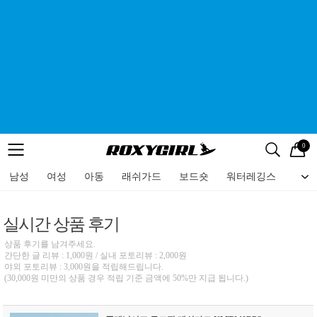
0
로고
메뉴
검색
메뉴
남성
여성
아동
래쉬가드
보드숏
워터레깅스
비치
실시간 상품 후기
상품 후기를 남겨주세요.
간단한 글 리뷰 : 1,000원 / 실내 포토리뷰 : 2,000원
야외 포토리뷰 : 3,000원을 적립해드립니다.
(30,000원 미만의 상품 경우 적립 기준 금액에 50%만 지급 됩니다.)