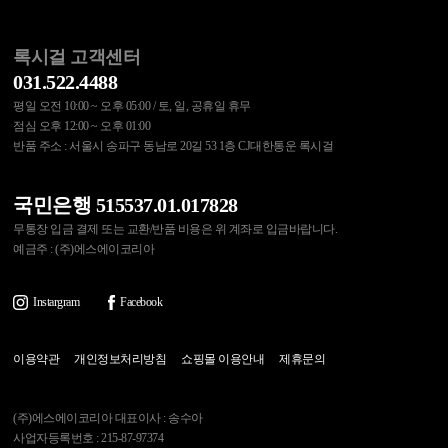
록시걸 고객센터
031.522.4488
평일 오전 10:00 ~ 오후 05:00 / 토, 일, 공휴일 휴무
점심 오후 12:00 ~ 오후 01:00
반품 주소 : 서울시 송파구 동남로 20길 53 1층 CJ대한통운 록시걸
국민은행 515537.01.017828
무통장 입금 결제 또는 교환/반품 비용은 위 계좌로 입금바랍니다.
예금주 : (주)에스에이코리아
Instargram
Facebook
이용약관
개인정보처리방침
쇼핑몰 이용안내
제휴문의
(주)에스에이코리아 대표이사 : 송수아
사업자등록번호 : 215-87-97374