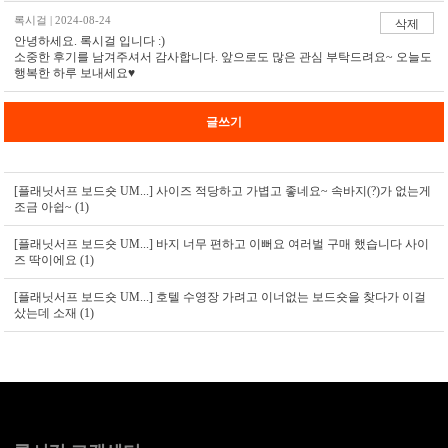
록시걸 | 2024-08-24
삭제
안녕하세요. 록시걸 입니다 :)
소중한 후기를 남겨주셔서 감사합니다. 앞으로도 많은 관심 부탁드려요~ 오늘도
행복한 하루 보내세요♥
글쓰기
[플래닛서프 보드숏 UM...]
사이즈 적당하고 가볍고 좋네요~ 속바지(?)가 없는게
조금 아쉽~ (1)
[플래닛서프 보드숏 UM...]
바지 너무 편하고 이뻐요 여러벌 구매 했습니다 사이
즈 딱이에요 (1)
[플래닛서프 보드숏 UM...]
호텔 수영장 가려고 이너없는 보드숏을 찾다가 이걸
샀는데 소재 (1)