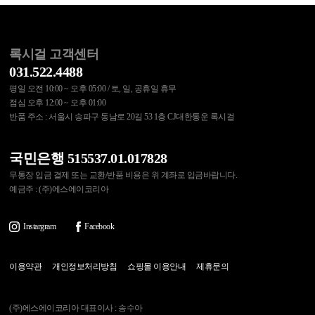
록시걸 고객센터
031.522.4488
평일 오전 10:00 ~ 오후 05:00 / 토, 일, 공휴일 휴무
점심 오후 12:00 ~ 오후 01:00
반품 주소 : 서울시 송파구 동남로 20길 53 1층 CJ대한통운 록시걸
국민은행 515537.01.017828
무통장 입금 결제 또는 교환/반품 비용은 위 계좌로 입금바랍니다.
예금주 : (주)에스에이코리아
Instargram
Facebook
이용약관
개인정보처리방침
쇼핑몰 이용안내
제휴문의
(주)에스에이코리아 대표이사 : 송수아