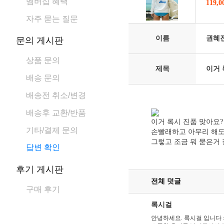
멤버십 혜택
119,
자주 묻는 질문
이름
권혜
문의 게시판
상품 문의
제목
이거 
배송 문의
배송전 취소/변경
배송후 교환/반품
이거 록시 진품 맞아요
기타/결제 문의
손빨래하고 아무리 해도
그렇고 조금 뭐 묻은거
답변 확인
후기 게시판
전체 덧글
구매 후기
록시걸
안녕하세요. 록시걸 입니다 :