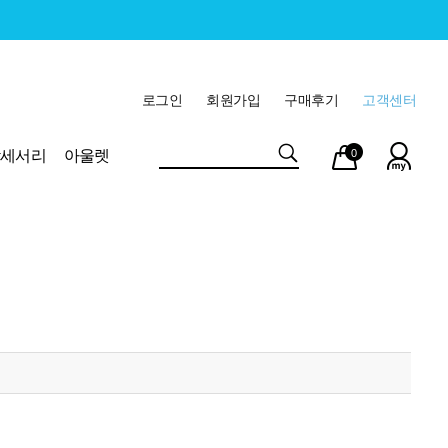
로그인
회원가입
구매후기
고객센터
마이
장바
악세서리
아울렛
0
페이
구니