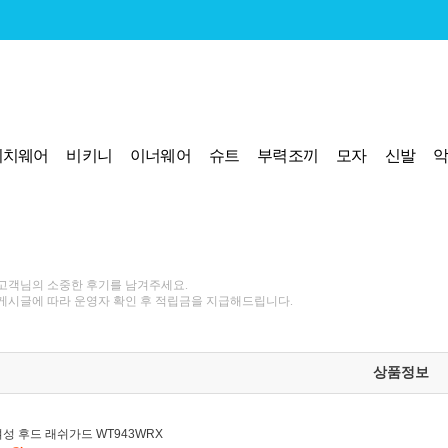
비치웨어
비키니
이너웨어
슈트
부력조끼
모자
신발
고객님의 소중한 후기를 남겨주세요.
게시글에 따라 운영자 확인 후 적립금을 지급해드립니다.
상품정보
여성 후드 래쉬가드 WT943WRX