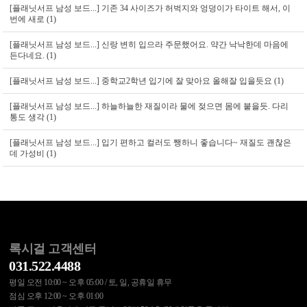
[플래닛서프 남성 보드...]
기존 34 사이즈가 허벅지와 엉덩이가 타이트 해서, 이
번에 새로 (1)
[플래닛서프 남성 보드...]
신랑 변히 입으라 주문했어요. 약간 낙낙한데 마음에
든다네요. (1)
[플래닛서프 남성 보드...]
중학교2학년 입기에 잘 맞아요 올해잘 입을듯요 (1)
[플래닛서프 남성 보드...]
하늘하늘한 재질이라 물에 젖으면 몸에 붙을듯. 다리
통도 생각 (1)
[플래닛서프 남성 보드...]
입기 편하고 컬러도 쨍하니 좋습니다~ 재질도 괜찮은
데 가성비 (1)
록시걸 고객센터
031.522.4488
평일 오전 10:00 ~ 오후 05:00 / 토, 일, 공휴일 휴무
점심 오후 12:00 ~ 오후 01:00