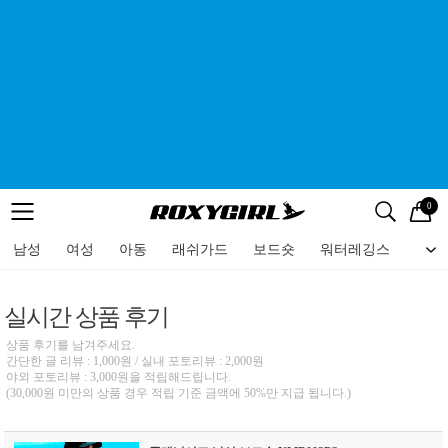
0
로고
메뉴
검색
메뉴
남성
여성
아동
래쉬가드
보드숏
워터레깅스
비치
실시간 상품 후기
상품 후기를 남겨주세요.
간단한 글 리뷰 : 1,000원 / 실내 포토리뷰 : 2,000원
야외 포토리뷰 : 3,000원을 적립해드립니다.
(30,000원 미만의 상품 경우 적립 기준 금액에 50%만 지급 됩니다.)