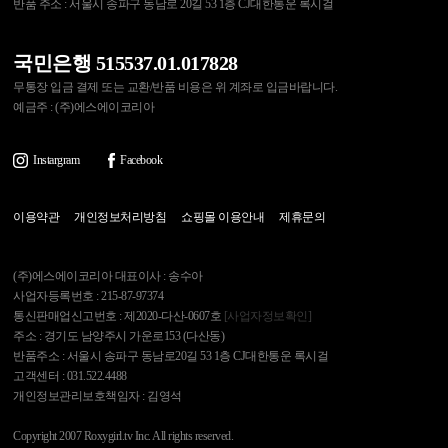
반품 주소 : 서울시 송파구 동남로 20길 53 1층 CJ대한통운 록시걸
국민은행 515537.01.017828
무통장 입금 결제 또는 교환/반품 비용은 위 계좌로 입금바랍니다.
예금주 : (주)에스에이코리아
Instargram
Facebook
이용약관
개인정보처리방침
쇼핑몰 이용안내
제휴문의
(주)에스에이코리아 대표이사 : 송수아
사업자등록번호 : 215-87-97374
통신판매업신고번호 : 제2020-다산-0607호
[사업자정보확인]
주소 : 경기도 남양주시 가운로153 (다산동)
반품주소 : 서울시 송파구 동남로20길 53 1층 CJ대한통운 록시걸
고객센터 : 031.522.4488
개인정보관리보호책임자 : 김영석
Copyright 2007 Roxygirl.tv Inc. All rights reserved.