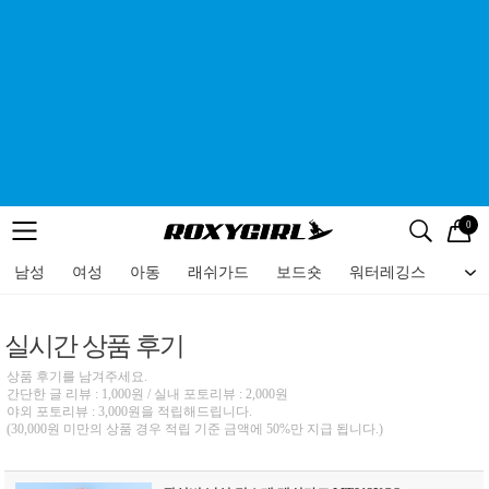
0
로고
메뉴
검색
메뉴
남성
여성
아동
래쉬가드
보드숏
워터레깅스
비치
실시간 상품 후기
상품 후기를 남겨주세요.
간단한 글 리뷰 : 1,000원 / 실내 포토리뷰 : 2,000원
야외 포토리뷰 : 3,000원을 적립해드립니다.
(30,000원 미만의 상품 경우 적립 기준 금액에 50%만 지급 됩니다.)