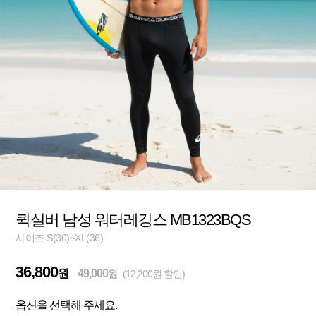
퀵실버 남성 워터레깅스 MB1323BQS
사이즈 S(30)~XL(36)
36,800
원
49,000
원
(12,200원 할인)
옵션을 선택해 주세요.