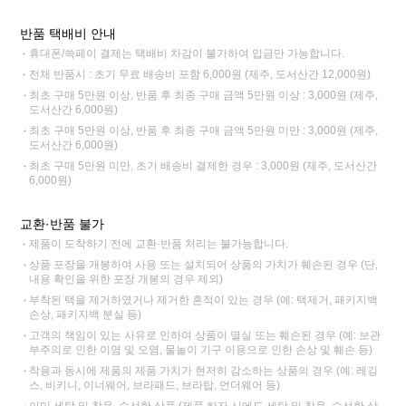
반품 택배비 안내
휴대폰/쓱페이 결제는 택배비 차감이 불가하여 입금만 가능합니다.
전체 반품시 : 초기 무료 배송비 포함 6,000원 (제주, 도서산간 12,000원)
최초 구매 5만원 이상, 반품 후 최종 구매 금액 5만원 이상 : 3,000원 (제주,
도서산간 6,000원)
최초 구매 5만원 이상, 반품 후 최종 구매 금액 5만원 미만 : 3,000원 (제주,
도서산간 6,000원)
최초 구매 5만원 미만, 초기 배송비 결제한 경우 : 3,000원 (제주, 도서산간
6,000원)
교환·반품 불가
제품이 도착하기 전에 교환·반품 처리는 불가능합니다.
상품 포장을 개봉하여 사용 또는 설치되어 상품의 가치가 훼손된 경우 (단,
내용 확인을 위한 포장 개봉의 경우 제외)
부착된 택을 제거하였거나 제거한 흔적이 있는 경우 (예: 택제거, 패키지백
손상, 패키지백 분실 등)
고객의 책임이 있는 사유로 인하여 상품이 멸실 또는 훼손된 경우 (예: 보관
부주의로 인한 이염 및 오염, 물놀이 기구 이용으로 인한 손상 및 훼손 등)
착용과 동시에 제품의 제품 가치가 현저히 감소하는 상품의 경우 (예: 레깅
스, 비키니, 이너웨어, 브라패드, 브라탑, 언더웨어 등)
이미 세탁 및 착용, 수선한 상품 (제품 하자 시에도 세탁 및 착용, 수선한 상