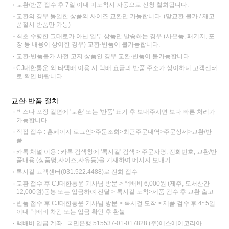
교환/반품 접수 후 7일 이내 미도착시 자동으로 신청 철회됩니다.
교환의 경우 동일한 상품의 사이즈 교환만 가능합니다. (맞교환 불가 / 재고
품절시 반품만 가능)
최초 수령한 그대로가 아닌 일부 상품만 발송하는 경우 (사은품, 패키지, 포
장 등 내용이 상이한 경우) 교환·반품이 불가능합니다.
교환·반품불가 사전 고지 상품인 경우 교환·반품이 불가능합니다.
CJ대한통운 외 타택배 이용 시 택배 요금과 반품 주소가 상이하니 고객센터
로 확인 바랍니다.
교환·반품 절차
박스나 포장 겉면에 '교환' 또는 '반품' 표기 후 보내주시면 보다 빠른 처리가
가능합니다.
직접 접수 : 홈페이지 로그인>주문조회>최근주문내역>주문상세>교환/반
품
카톡 채널 이용 : 카톡 검색창에 '록시걸' 검색 > 주문자명, 전화번호, 교환/반
품내용 (상품명,사이즈,사유등)을 기재하여 메시지 보내기
록시걸 고객센터(031.522.4488)로 전화 접수
교환 접수 후 CJ대한통운 기사님 방문 > 택배비 6,000원 (제주, 도서산간
12,000원)동봉 또는 입금하여 전달 > 록시걸 도착>제품 검수 후 교환 출고
반품 접수 후 CJ대한통운 기사님 방문 > 록시걸 도착 > 제품 검수 후 4~5일
이내 택배비 차감 또는 입금 확인 후 환불
택배비 입금 계좌 : 국민은행 515537-01-017828 (주)에스에이코리아