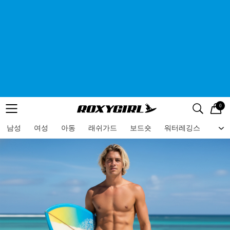
0
로고
메뉴
검색
메뉴
남성
여성
아동
래쉬가드
보드숏
워터레깅스
비치