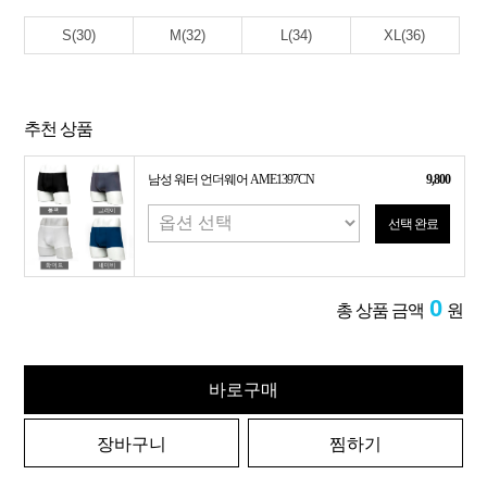
S(30)
M(32)
L(34)
XL(36)
추천 상품
남성 워터 언더웨어 AME1397CN
9,800
선택 완료
0
총 상품 금액
원
바로구매
장바구니
찜하기