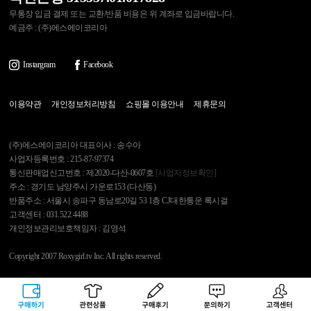
무통장 입금 결제 또는 교환/반품 비용은 위 계좌로 입금바랍니다.
예금주 : (주)에스에이코리아
Instargram
Facebook
이용약관
개인정보처리방침
쇼핑몰 이용안내
제휴문의
(주)에스에이코리아 대표이사 : 송수아
사업자등록번호 : 215-87-97374
통신판매업신고번호 : 제2020-다산-0607호
[사업자정보확인]
주소 : 경기도 남양주시 가운로153 (다산동)
반품주소 : 서울시 송파구 동남로20길 53 1층 CJ대한통운 록시걸
고객센터 : 031.522.4488
개인정보관리보호책임자 : 김영석
Copyright 2007 Roxygirl.tv Inc. All rights reserved.
록시걸
PC Ver
구매하기
관련상품
상품후기
문의하기
고객센터