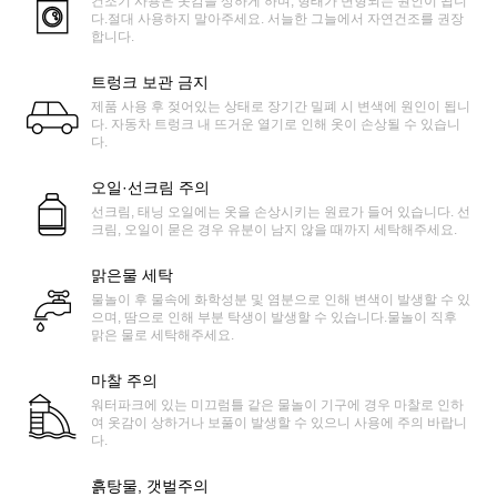
건조기 사용은 옷감을 상하게 하며, 형태가 변형되는 원인이 됩니
다.절대 사용하지 말아주세요. 서늘한 그늘에서 자연건조를 권장
합니다.
트렁크 보관 금지
제품 사용 후 젖어있는 상태로 장기간 밀폐 시 변색에 원인이 됩니
다. 자동차 트렁크 내 뜨거운 열기로 인해 옷이 손상될 수 있습니
다.
오일·선크림 주의
선크림, 태닝 오일에는 옷을 손상시키는 원료가 들어 있습니다. 선
크림, 오일이 묻은 경우 유분이 남지 않을 때까지 세탁해주세요.
맑은물 세탁
물놀이 후 물속에 화학성분 및 염분으로 인해 변색이 발생할 수 있
으며, 땀으로 인해 부분 탁생이 발생할 수 있습니다.물놀이 직후
맑은 물로 세탁해주세요.
마찰 주의
워터파크에 있는 미끄럼틀 같은 물놀이 기구에 경우 마찰로 인하
여 옷감이 상하거나 보풀이 발생할 수 있으니 사용에 주의 바랍니
다.
흙탕물, 갯벌주의