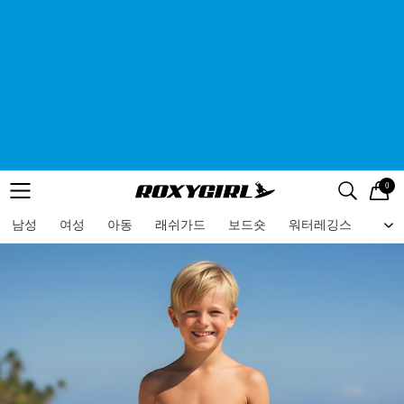
0
로고
메뉴
검색
메뉴
남성
여성
아동
래쉬가드
보드숏
워터레깅스
비치