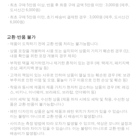
최초 구매 5만원 이상, 반품 후 최종 구매 금액 5만원 미만 : 3,000원 (제주,
도서산간 6,000원)
최초 구매 5만원 미만, 초기 배송비 결제한 경우 : 3,000원 (제주, 도서산간
6,000원)
교환·반품 불가
제품이 도착하기 전에 교환·반품 처리는 불가능합니다.
상품 포장을 개봉하여 사용 또는 설치되어 상품의 가치가 훼손된 경우 (단,
내용 확인을 위한 포장 개봉의 경우 제외)
부착된 택을 제거하였거나 제거한 흔적이 있는 경우 (예: 택제거, 패키지백
손상, 패키지백 분실 등)
고객의 책임이 있는 사유로 인하여 상품이 멸실 또는 훼손된 경우 (예: 보관
부주의로 인한 이염 및 오염, 물놀이 기구 이용으로 인한 손상 및 훼손 등)
착용과 동시에 제품의 제품 가치가 현저히 감소하는 상품의 경우 (예: 레깅
스, 비키니, 이너웨어, 브라패드, 브라탑, 언더웨어 등)
이미 세탁 및 착용, 수선한 상품 (제품 하자 시에도 세탁 및 착용, 수선한 상
품은 교환·반품이 불가능합니다.)
패턴 디자인의 상품은 실제 제품과 패턴 위치가 차이가 있을 수 있습니다.
이는 불량이 아니므로 교환·반품 시 배송비가 발생합니다.
사이즈는 측정 방법에 따라 오차가 발생될 수 있으며, 색상은 모니터 설정과
사양에 따라 차이가 있을 수 있습니다. 이는 불량이 아니므로 교환·반품 시
배송비가 발생됩니다.