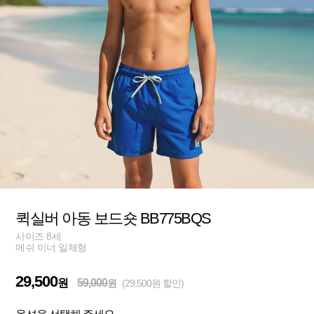
퀵실버 아동 보드숏 BB775BQS
사이즈 8세
메쉬 이너 일체형
29,500
원
59,000
원
(29,500원 할인)