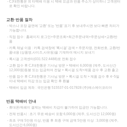
CJ대한통운 외 타택배 이용 시 택배 요금과 반품 주소가 상이하니 고객센터
로 확인 바랍니다.
교환·반품 절차
박스나 포장 겉면에 '교환' 또는 '반품' 표기 후 보내주시면 보다 빠른 처리가
가능합니다.
직접 접수 : 홈페이지 로그인>주문조회>최근주문내역>주문상세>교환/반
품
카톡 채널 이용 : 카톡 검색창에 '록시걸' 검색 > 주문자명, 전화번호, 교환/반
품내용 (상품명,사이즈,사유등)을 기재하여 메시지 보내기
록시걸 고객센터(031.522.4488)로 전화 접수
교환 접수 후 CJ대한통운 기사님 방문 > 택배비 6,000원 (제주, 도서산간
12,000원)동봉 또는 입금하여 전달 > 록시걸 도착>제품 검수 후 교환 출고
반품 접수 후 CJ대한통운 기사님 방문 > 록시걸 도착 > 제품 검수 후 4~5일
이내 택배비 차감 또는 입금 확인 후 환불
택배비 입금 계좌 : 국민은행 515537-01-017828 (주)에스에이코리아
반품 택배비 안내
휴대폰/쓱페이 결제는 택배비 차감이 불가하여 입금만 가능합니다.
전체 반품시 : 초기 무료 배송비 포함 6,000원 (제주, 도서산간 12,000원)
최초 구매 5만원 이상, 반품 후 최종 구매 금액 5만원 이상 : 3,000원 (제주,
도서산간 6,000원)