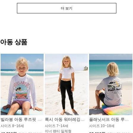
더 보기
아동 상품
빌라봉 아동 루즈핏 래쉬가드 GT813WBB
록시 아동 워터레깅스 GB672BRX
플래닛서프 아동 루즈핏 래쉬가드 UBT009GPS
사이즈 8~16세
사이즈 7~14세
사이즈 10~18세
이너 팬티 일체형