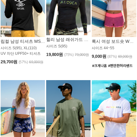
헐리 남성 래쉬가드 MT521CHL
립컬 남성 티셔츠 MST445BRC
록시 여성 보드숏 WB773KRX
사이즈 S(95)
사이즈 S(95), XL(110)
사이즈 44~55
UV 차단 UPF50+ 티셔츠
19,800원
(75%)
79,000원
9,000원
(87%)
69,000원
29,700원
(57%)
69,000원