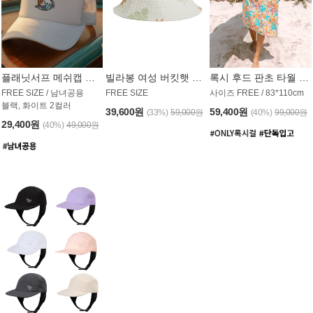
플래닛서프 메쉬캡 모자 UAC008PS
빌라봉 여성 버킷햇 AC1971MBB
록시 후드 판초 타월 AT1765WRX
FREE SIZE / 남녀공용
FREE SIZE
사이즈 FREE / 83*110cm
블랙, 화이트 2컬러
39,600원
59,400원
(33%)
59,000원
(40%)
99,000원
29,400원
(40%)
49,000원