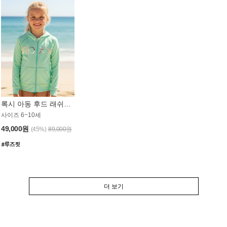
록시 아동 후드 래쉬가드 GT764MRX
사이즈 6~10세
49,000원
(45%)
89,000원
더 보기