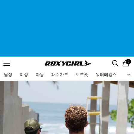
0
로고
메뉴
검색
메뉴
남성
여성
아동
래쉬가드
보드숏
워터레깅스
비치