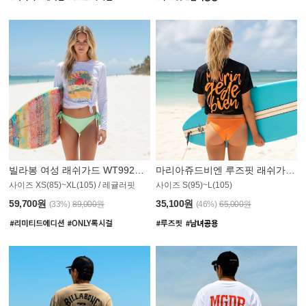
빌라봉 여성 래쉬가드 WT992WBB
마리아쥬드비엔 루즈핏 래쉬가드 JWT013O
사이즈 XS(85)~XL(105) / 레귤러핏
사이즈 S(95)~L(105)
011PS
59,700원
35,100원
(33%)
89,000원
(46%)
65,000원