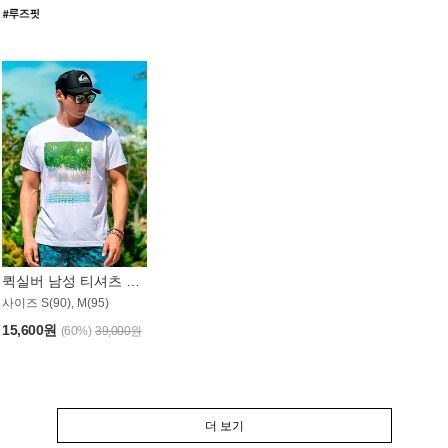
퀵실버 남성 티셔츠 MST357WQS
사이즈 S(90), M(95)
15,600원
(60%)
39,000원
더 보기