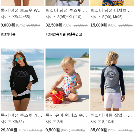
록시 여성 보드숏 WB791PRX
퀵실버 남성 루즈핏 래쉬가드 MT1072GQS
퀵실버 남성 티셔츠 MST356WQS
사이즈 XS(44~55)
사이즈 S(95)~XL(110)
사이즈 S(90), M(95)
9,000원
32,500원
15,600원
(87%)
69,000원
(50%)
65,000원
(60%)
39,000원
록시 여성 루즈핏 래쉬가드 WT909BRX
록시 유아 원피스 수영복 B588W
퀵실버 아동 집업 래쉬가드 BT682LQS
사이즈 XS(85)
사이즈 2세
사이즈 8, 10세
29,300원
9,500원
35,600원
(63%)
79,000원
(84%)
59,000원
(55%)
79,000원