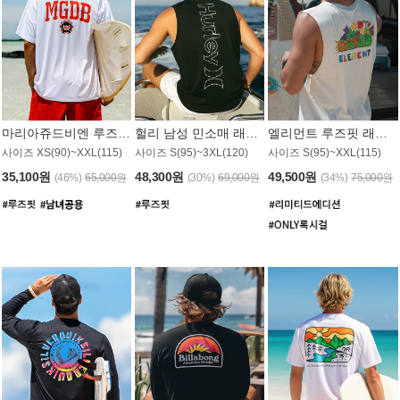
마리아쥬드비엔 루즈핏 래쉬가드 JMT005W
헐리 남성 민소매 래쉬가드 MT1155BHL
엘리먼트 루즈핏 래쉬가드 MT1114WEM
사이즈 XS(90)~XXL(115)
사이즈 S(95)~3XL(120)
사이즈 S(95)~XXL(115)
35,100원
48,300원
49,500원
(46%)
65,000원
(30%)
69,000원
(34%)
75,000원