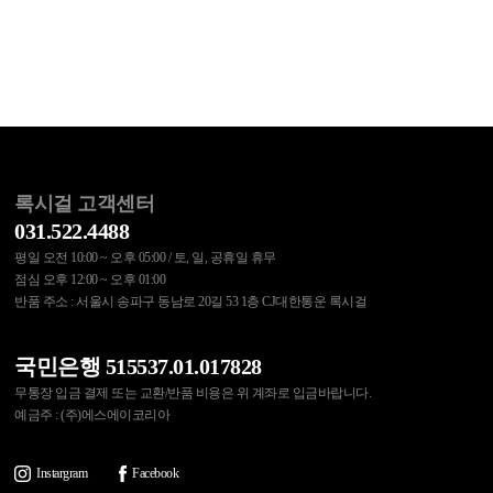
록시걸 고객센터
031.522.4488
평일 오전 10:00 ~ 오후 05:00 / 토, 일, 공휴일 휴무
점심 오후 12:00 ~ 오후 01:00
반품 주소 : 서울시 송파구 동남로 20길 53 1층 CJ대한통운 록시걸
국민은행 515537.01.017828
무통장 입금 결제 또는 교환/반품 비용은 위 계좌로 입금바랍니다.
예금주 : (주)에스에이코리아
Instargram
Facebook