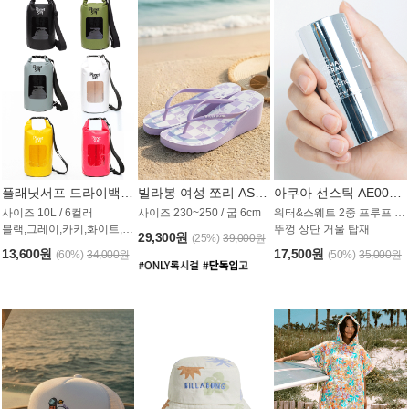
플래닛서프 드라이백 UAB009PS
빌라봉 여성 쪼리 AS1862PBB
아쿠아 선스틱 AE008MG
사이즈 10L / 6컬러
사이즈 230~250 / 굽 6cm
워터&스웨트 2중 프루프 / SPF 50+
블랙,그레이,카키,화이트,옐로우,핑크
뚜껑 상단 거울 탑재
29,300원
(25%)
39,000원
13,600원
17,500원
(60%)
34,000원
(50%)
35,000원