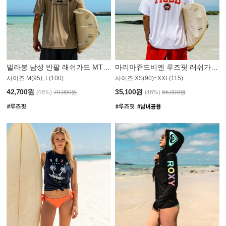
빌라봉 남성 반팔 래쉬가드 MT1082GBB
마리아쥬드비엔 루즈핏 래쉬가드 JMT005W
사이즈 M(95), L(100)
사이즈 XS(90)~XXL(115)
42,700원
35,100원
(46%)
79,000원
(46%)
65,000원
N