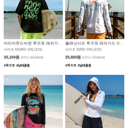
마리아쥬드비엔 루즈핏 래쉬가드 JMT004B
플래닛서프 루즈핏 래쉬가드 UMT008WPS
사이즈 XS(90)~XXL(115)
사이즈 S(95)~XXL(115)
35,100원
35,600원
(46%)
65,000원
(55%)
79,000원