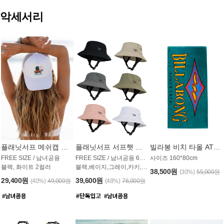
악세서리
플래닛서프 메쉬캡 모자 UAC009PS
플래닛서프 서프햇 모자 UAC002PS
빌라봉 비치 타올 AT1768PBB
FREE SIZE / 남녀공용
FREE SIZE / 남녀공용 6컬러
사이즈 160*80cm
블랙, 화이트 2컬러
블랙,베이지,그레이,카키,핑크,화이트
38,500원
(30%)
55,000원
29,400원
39,600원
(40%)
49,000원
(48%)
76,000원