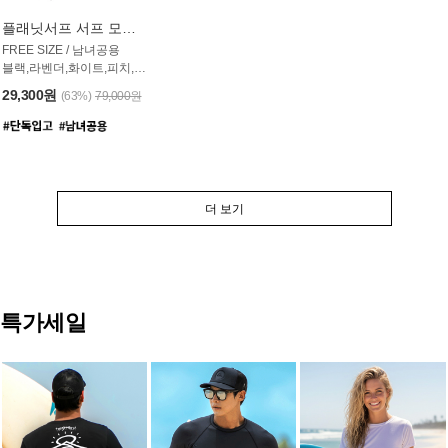
플래닛서프 서프 모자 UAC007PS
FREE SIZE / 남녀공용
블랙,라벤더,화이트,피치,그레이,오트밀 6컬러
29,300원
(63%)
79,000원
더 보기
특가세일