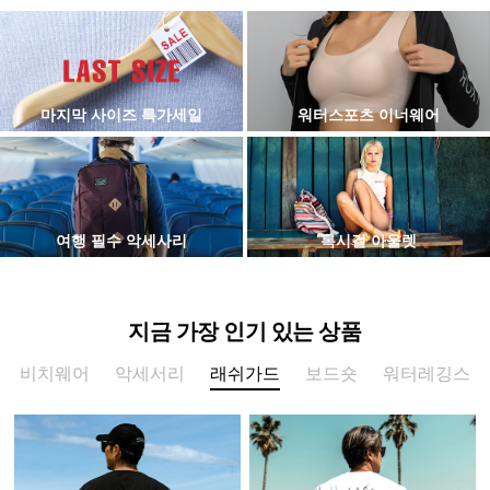
마지막 사이즈 특가세일
워터스포츠 이너웨어
여행 필수 악세사리
록시걸 아울렛
지금 가장 인기 있는 상품
비치웨어
악세서리
래쉬가드
보드숏
워터레깅스