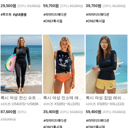
29,500원
59,700원
39,700원
(50%)
59,000원
(33%)
89,000원
(39%)
65,000원
록시 여성 전신 슈트 (4/3mm) WS221KRX
록시 여성 민소매 래쉬가드 WT907BRX
록시 여성 집업 래쉬가드 WT868BRX
사이즈 US4(XS)~US8(M) / 후면 지퍼
사이즈 XS(85)~XL(105)
사이즈 XS(85)~XXL(110)
87,600원
35,400원
59,400원
(60%)
(40%)
59,000원
(40%)
99,000원
219,000원