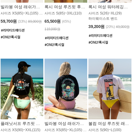
빌라봉 여성 래쉬가드 WT992WBB
록시 여성 루즈핏 후드 래쉬가드 WT556BRX
록시 여성 워터레깅스 WB1016BRX
사이즈 XS(85)~XL(105) / 레귤러핏
사이즈 S(85)~3XL(110)
사이즈 S(26)~XL(29)
하이웨이스트 밴드
59,700원
65,500원
(33%)
89,000원
(45%)
39,200원
(20%)
49,000원
119,000원
플래닛서프 루즈핏 래쉬가드 UWT044BPS
빌라봉 여성 래쉬가드 WT988BBB
볼컴 여성 루즈핏 래쉬가드 MT1005VC
사이즈 XS(90)~XXL(115)
사이즈 XS(85)~XL(105) / 오버핏
사이즈 S(90)~L(100)