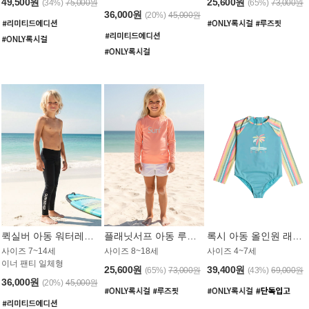
49,500원
25,600원
(34%)
75,000원
(65%)
73,000원
36,000원
(20%)
45,000원
퀵실버 아동 워터레깅스 BB776BQS
플래닛서프 아동 루즈핏 래쉬가드 UGT012CPS
록시 아동 올인원 래쉬가드 GT811BRX
사이즈 7~14세
사이즈 8~18세
사이즈 4~7세
이너 팬티 일체형
25,600원
39,400원
(65%)
73,000원
(43%)
69,000원
36,000원
(20%)
45,000원