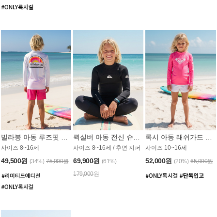
빌라봉 아동 루즈핏 래쉬가드 BT804WBB
퀵실버 아동 전신 슈트 (3/2mm) BS023KQS
록시 아동 래쉬가드 GT815MRX
사이즈 8~16세
사이즈 8~16세 / 후면 지퍼
사이즈 10~16세
49,500원
69,900원
52,000원
(34%)
75,000원
(61%)
(20%)
65,000원
179,000원