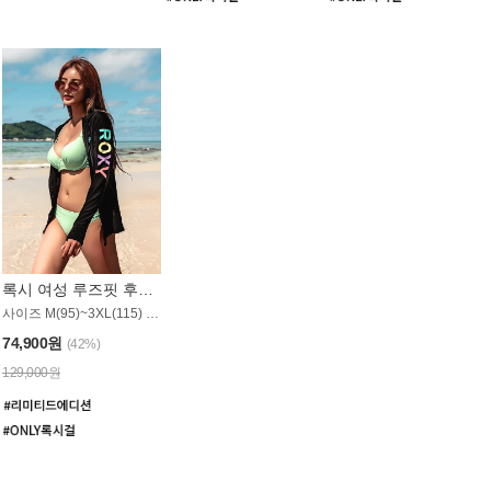
록시 여성 루즈핏 후드 래쉬가드 WT900BRX
사이즈 M(95)~3XL(115) / 롱기장 타입
74,900원
(42%)
129,000원