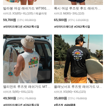
빌라봉 여성 래쉬가드 WT991BBB
록시 여성 루즈핏 후드 래쉬가드 WT555WRX
S
사이즈 XS(85)~XL(105) / 레귤러핏
사이즈 M(90)~3XL(110)
59,700원
65,500원
(33%)
89,000원
(45%)
119,000원
엘리먼트 루즈핏 래쉬가드 MT1114WEM
플래닛서프 루즈핏 래쉬가드 UMT010BPS
사이즈 S(95)~XXL(115)
사이즈 XS(90)~XXL(115)
PS
49,500원
35,600원
(34%)
75,000원
(55%)
79,000원