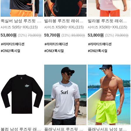
퀵실버 남성 루즈핏 래쉬가드 MT1017BQS
빌라봉 루즈핏 래쉬가드 MT1129BBB
빌라봉 루즈핏 래쉬가드 MT1135WBB
사이즈 S(95)~XXL(115)
사이즈 XS(90)~XXL(115)
사이즈 XS(90)~XXL(115)
53,800원
59,700원
53,800원
(32%)
79,000원
(33%)
89,000원
(32%)
79,000원
볼컴 남성 루즈핏 래쉬가드 MT1008BVC
플래닛서프 루즈핏 래쉬가드 UMT026WPS
플래닛서프 남성 보드숏 UMB002GPS