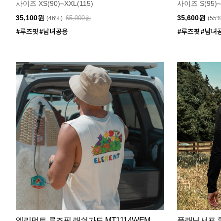
사이즈 XS(90)~XXL(115)
사이즈 S(95)~
35,100원
35,600원
65,000원
(46%)
(55
엘리먼트 루즈핏 래쉬가드 MT1114WEM
플래닛서프 루