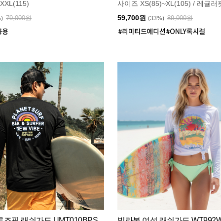
XXL(115)
사이즈 XS(85)~XL(105) / 레귤러
59,700원
79,000원
89,000원
%)
(33%)
즈핏 래쉬가드 UMT010BPS
빌라봉 여성 래쉬가드 WT992