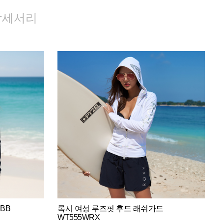
악세서리
BB
록시 여성 루즈핏 후드 래쉬가드
WT555WRX