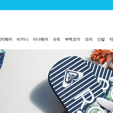
비치웨어
비키니
이너웨어
슈트
부력조끼
모자
신발