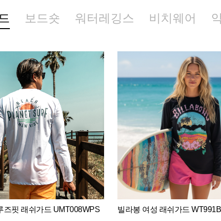
드
보드숏
워터레깅스
비치웨어
즈핏 래쉬가드 UMT008WPS
빌라봉 여성 래쉬가드 WT991B