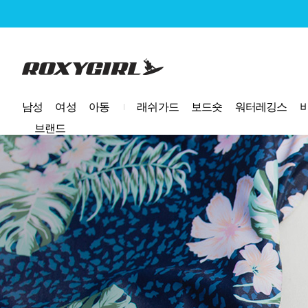
로고
남성
여성
아동
래쉬가드
보드숏
워터레깅스
브랜드