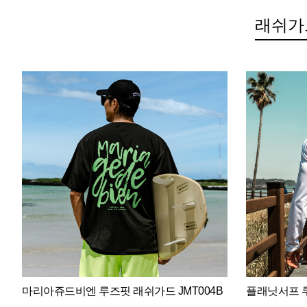
래쉬가
마리아쥬드비엔 루즈핏 래쉬가드 JMT004B
플래닛서프 루