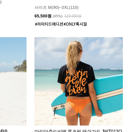
핏
사이즈 M(90)~3XL(110)
65,500원
119,000원
(45%)
WBB
마리아쥬드비엔 루즈핏 래쉬가드 JWT013O