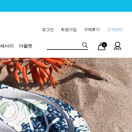
로그인
회원가입
구매후기
고객센터
마이
장바
악세서리
아울렛
0
페이
구니