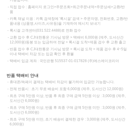
가능합니다.
직접 접수 : 홈페이지 로그인>주문조회>최근주문내역>주문상세>교환/반
품
카톡 채널 이용 : 카톡 검색창에 '록시걸' 검색 > 주문자명, 전화번호, 교환/반
품내용 (상품명,사이즈,사유등)을 기재하여 메시지 보내기
록시걸 고객센터(031.522.4488)로 전화 접수
교환 접수 후 CJ대한통운 기사님 방문 > 택배비 6,000원 (제주, 도서산간
12,000원)동봉 또는 입금하여 전달 > 록시걸 도착>제품 검수 후 교환 출고
반품 접수 후 CJ대한통운 기사님 방문 > 록시걸 도착 > 제품 검수 후 4~5일
이내 택배비 차감 또는 입금 확인 후 환불
택배비 입금 계좌 : 국민은행 515537-01-017828 (주)에스에이코리아
반품 택배비 안내
휴대폰/쓱페이 결제는 택배비 차감이 불가하여 입금만 가능합니다.
전체 반품시 : 초기 무료 배송비 포함 6,000원 (제주, 도서산간 12,000원)
최초 구매 5만원 이상, 반품 후 최종 구매 금액 5만원 이상 : 3,000원 (제주,
도서산간 6,000원)
최초 구매 5만원 이상, 반품 후 최종 구매 금액 5만원 미만 : 3,000원 (제주,
도서산간 6,000원)
최초 구매 5만원 미만, 초기 배송비 결제한 경우 : 3,000원 (제주, 도서산간
6,000원)