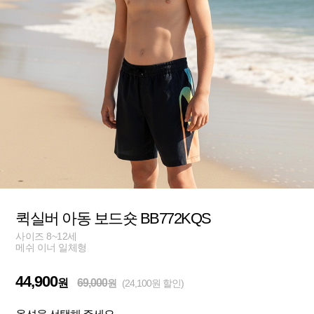
퀵실버 아동 보드숏 BB772KQS
사이즈 8~12세
메쉬 이너 일체형
44,900
원
69,000
원
(24,100원 할인)