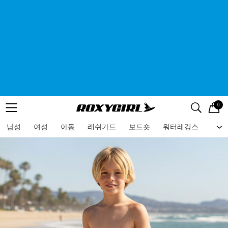
0
로고
메뉴
검색
메뉴
남성
여성
아동
래쉬가드
보드숏
워터레깅스
비치