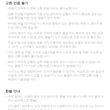
교환·반품 불가
제품이 도착하기 전에 교환·반품 처리는 불가능합니다.
상품 포장을 개봉하여 사용 또는 설치되어 상품의 가치가 훼손된 경우 (단,
내용 확인을 위한 포장 개봉의 경우 제외)
부착된 택을 제거하였거나 제거한 흔적이 있는 경우 (예: 택제거, 패키지백
손상, 패키지백 분실 등)
고객의 책임이 있는 사유로 인하여 상품이 멸실 또는 훼손된 경우 (예: 보관
부주의로 인한 이염 및 오염, 물놀이 기구 이용으로 인한 손상 및 훼손 등)
착용과 동시에 제품의 제품 가치가 현저히 감소하는 상품의 경우 (예: 레깅
스, 비키니, 이너웨어, 브라패드, 브라탑, 언더웨어 등)
이미 세탁 및 착용, 수선한 상품 (제품 하자 시에도 세탁 및 착용, 수선한 상
품은 교환·반품이 불가능합니다.)
패턴 디자인의 상품은 실제 제품과 패턴 위치가 차이가 있을 수 있습니다.
이는 불량이 아니므로 교환·반품 시 배송비가 발생합니다.
사이즈는 측정 방법에 따라 오차가 발생될 수 있으며, 색상은 모니터 설정과
사양에 따라 차이가 있을 수 있습니다. 이는 불량이 아니므로 교환·반품 시
배송비가 발생됩니다.
환불 안내
주문 결제시 이용한 결제 수단 방식으로 환불 처리 됩니다. (예: 카드결제 시
카드 승인취소로 환불)
카드결제 : 전체취소 또는 부분취소가 가능합니다. 카드 승인취소는 카드사