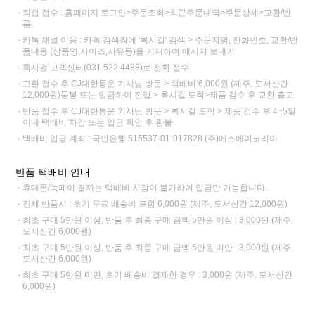
직접 접수 : 홈페이지 로그인>주문조회>최근주문내역>주문상세>교환/반
품
카톡 채널 이용 : 카톡 검색창에 '록시걸' 검색 > 주문자명, 전화번호, 교환/반
품내용 (상품명,사이즈,사유등)을 기재하여 메시지 보내기
록시걸 고객센터(031.522.4488)로 전화 접수
교환 접수 후 CJ대한통운 기사님 방문 > 택배비 6,000원 (제주, 도서산간
12,000원)동봉 또는 입금하여 전달 > 록시걸 도착>제품 검수 후 교환 출고
반품 접수 후 CJ대한통운 기사님 방문 > 록시걸 도착 > 제품 검수 후 4~5일
이내 택배비 차감 또는 입금 확인 후 환불
택배비 입금 계좌 : 국민은행 515537-01-017828 (주)에스에이코리아
반품 택배비 안내
휴대폰/쓱페이 결제는 택배비 차감이 불가하여 입금만 가능합니다.
전체 반품시 : 초기 무료 배송비 포함 6,000원 (제주, 도서산간 12,000원)
최초 구매 5만원 이상, 반품 후 최종 구매 금액 5만원 이상 : 3,000원 (제주,
도서산간 6,000원)
최초 구매 5만원 이상, 반품 후 최종 구매 금액 5만원 미만 : 3,000원 (제주,
도서산간 6,000원)
최초 구매 5만원 미만, 초기 배송비 결제한 경우 : 3,000원 (제주, 도서산간
6,000원)