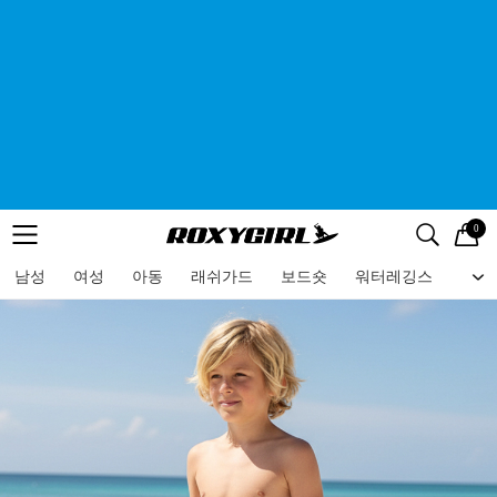
0
로고
메뉴
검색
메뉴
남성
여성
아동
래쉬가드
보드숏
워터레깅스
비치