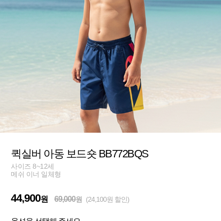
퀵실버 아동 보드숏 BB772BQS
사이즈 8~12세
메쉬 이너 일체형
44,900
원
69,000
원
(24,100원 할인)