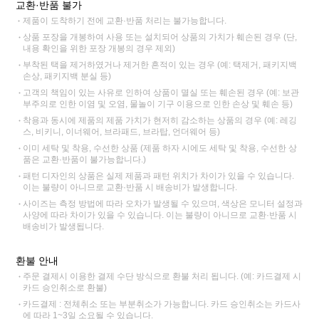
교환·반품 불가
제품이 도착하기 전에 교환·반품 처리는 불가능합니다.
상품 포장을 개봉하여 사용 또는 설치되어 상품의 가치가 훼손된 경우 (단,
내용 확인을 위한 포장 개봉의 경우 제외)
부착된 택을 제거하였거나 제거한 흔적이 있는 경우 (예: 택제거, 패키지백
손상, 패키지백 분실 등)
고객의 책임이 있는 사유로 인하여 상품이 멸실 또는 훼손된 경우 (예: 보관
부주의로 인한 이염 및 오염, 물놀이 기구 이용으로 인한 손상 및 훼손 등)
착용과 동시에 제품의 제품 가치가 현저히 감소하는 상품의 경우 (예: 레깅
스, 비키니, 이너웨어, 브라패드, 브라탑, 언더웨어 등)
이미 세탁 및 착용, 수선한 상품 (제품 하자 시에도 세탁 및 착용, 수선한 상
품은 교환·반품이 불가능합니다.)
패턴 디자인의 상품은 실제 제품과 패턴 위치가 차이가 있을 수 있습니다.
이는 불량이 아니므로 교환·반품 시 배송비가 발생합니다.
사이즈는 측정 방법에 따라 오차가 발생될 수 있으며, 색상은 모니터 설정과
사양에 따라 차이가 있을 수 있습니다. 이는 불량이 아니므로 교환·반품 시
배송비가 발생됩니다.
환불 안내
주문 결제시 이용한 결제 수단 방식으로 환불 처리 됩니다. (예: 카드결제 시
카드 승인취소로 환불)
카드결제 : 전체취소 또는 부분취소가 가능합니다. 카드 승인취소는 카드사
에 따라 1~3일 소요될 수 있습니다.