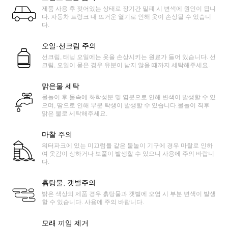
제품 사용 후 젖어있는 상태로 장기간 밀폐 시 변색에 원인이 됩니
다. 자동차 트렁크 내 뜨거운 열기로 인해 옷이 손상될 수 있습니
다.
오일·선크림 주의
선크림, 태닝 오일에는 옷을 손상시키는 원료가 들어 있습니다. 선
크림, 오일이 묻은 경우 유분이 남지 않을 때까지 세탁해주세요.
맑은물 세탁
물놀이 후 물속에 화학성분 및 염분으로 인해 변색이 발생할 수 있
으며, 땀으로 인해 부분 탁생이 발생할 수 있습니다.물놀이 직후
맑은 물로 세탁해주세요.
마찰 주의
워터파크에 있는 미끄럼틀 같은 물놀이 기구에 경우 마찰로 인하
여 옷감이 상하거나 보풀이 발생할 수 있으니 사용에 주의 바랍니
다.
흙탕물, 갯벌주의
밝은 색상의 제품 경우 흙탕물과 갯벌에 오염 시 부분 변색이 발생
할 수 있습니다. 사용에 주의 바랍니다.
모래 끼임 제거