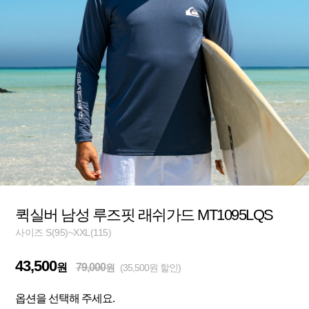
퀵실버 남성 루즈핏 래쉬가드 MT1095LQS
사이즈 S(95)~XXL(115)
43,500
원
79,000
원
(35,500원 할인)
옵션을 선택해 주세요.