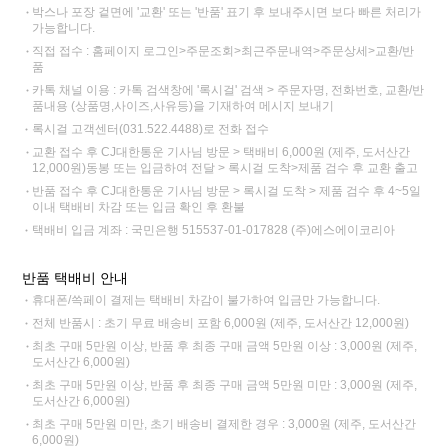
박스나 포장 겉면에 '교환' 또는 '반품' 표기 후 보내주시면 보다 빠른 처리가
가능합니다.
직접 접수 : 홈페이지 로그인>주문조회>최근주문내역>주문상세>교환/반
품
카톡 채널 이용 : 카톡 검색창에 '록시걸' 검색 > 주문자명, 전화번호, 교환/반
품내용 (상품명,사이즈,사유등)을 기재하여 메시지 보내기
록시걸 고객센터(031.522.4488)로 전화 접수
교환 접수 후 CJ대한통운 기사님 방문 > 택배비 6,000원 (제주, 도서산간
12,000원)동봉 또는 입금하여 전달 > 록시걸 도착>제품 검수 후 교환 출고
반품 접수 후 CJ대한통운 기사님 방문 > 록시걸 도착 > 제품 검수 후 4~5일
이내 택배비 차감 또는 입금 확인 후 환불
택배비 입금 계좌 : 국민은행 515537-01-017828 (주)에스에이코리아
반품 택배비 안내
휴대폰/쓱페이 결제는 택배비 차감이 불가하여 입금만 가능합니다.
전체 반품시 : 초기 무료 배송비 포함 6,000원 (제주, 도서산간 12,000원)
최초 구매 5만원 이상, 반품 후 최종 구매 금액 5만원 이상 : 3,000원 (제주,
도서산간 6,000원)
최초 구매 5만원 이상, 반품 후 최종 구매 금액 5만원 미만 : 3,000원 (제주,
도서산간 6,000원)
최초 구매 5만원 미만, 초기 배송비 결제한 경우 : 3,000원 (제주, 도서산간
6,000원)