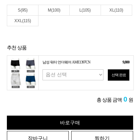
S(95)
M(100)
L(105)
XL(110)
XXL(115)
추천 상품
남성 워터 언더웨어 AME1397CN
9,800
선택 완료
0
총 상품 금액
원
바로구매
장바구니
찜하기