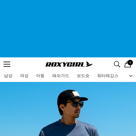
0
로고
메뉴
검색
메뉴
남성
여성
아동
래쉬가드
보드숏
워터레깅스
비치