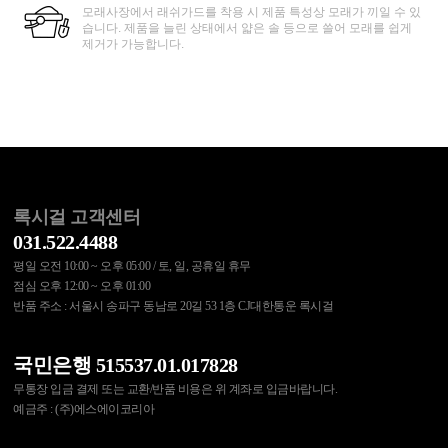
모래사장에서 래쉬가드를 착용 시 제품 특성상 모래가 끼일 수 있
습니다. 제품을 늘린 상태에서 얇은 솔 등으로 쓸어 모래를 쉽게
제거가 가능합니다.
록시걸 고객센터
031.522.4488
평일 오전 10:00 ~ 오후 05:00 / 토, 일, 공휴일 휴무
점심 오후 12:00 ~ 오후 01:00
반품 주소 : 서울시 송파구 동남로 20길 53 1층 CJ대한통운 록시걸
국민은행 515537.01.017828
무통장 입금 결제 또는 교환/반품 비용은 위 계좌로 입금바랍니다.
예금주 : (주)에스에이코리아