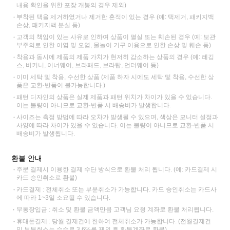
내용 확인을 위한 포장 개봉의 경우 제외)
부착된 택을 제거하였거나 제거한 흔적이 있는 경우 (예: 택제거, 패키지백
손상, 패키지백 분실 등)
고객의 책임이 있는 사유로 인하여 상품이 멸실 또는 훼손된 경우 (예: 보관
부주의로 인한 이염 및 오염, 물놀이 기구 이용으로 인한 손상 및 훼손 등)
착용과 동시에 제품의 제품 가치가 현저히 감소하는 상품의 경우 (예: 레깅
스, 비키니, 이너웨어, 브라패드, 브라탑, 언더웨어 등)
이미 세탁 및 착용, 수선한 상품 (제품 하자 시에도 세탁 및 착용, 수선한 상
품은 교환·반품이 불가능합니다.)
패턴 디자인의 상품은 실제 제품과 패턴 위치가 차이가 있을 수 있습니다.
이는 불량이 아니므로 교환·반품 시 배송비가 발생합니다.
사이즈는 측정 방법에 따라 오차가 발생될 수 있으며, 색상은 모니터 설정과
사양에 따라 차이가 있을 수 있습니다. 이는 불량이 아니므로 교환·반품 시
배송비가 발생됩니다.
환불 안내
주문 결제시 이용한 결제 수단 방식으로 환불 처리 됩니다. (예: 카드결제 시
카드 승인취소로 환불)
카드결제 : 전체취소 또는 부분취소가 가능합니다. 카드 승인취소는 카드사
에 따라 1~3일 소요될 수 있습니다.
무통장입금 : 취소 및 환불 금액만큼 고객님 요청 계좌로 환불 처리됩니다.
휴대폰결제 : 당월 결제건에 한하여 전체취소가 가능합니다. (전월결제건
및 부분취소는 수수료 3.6%를 제외 후 환불계좌로 환불)