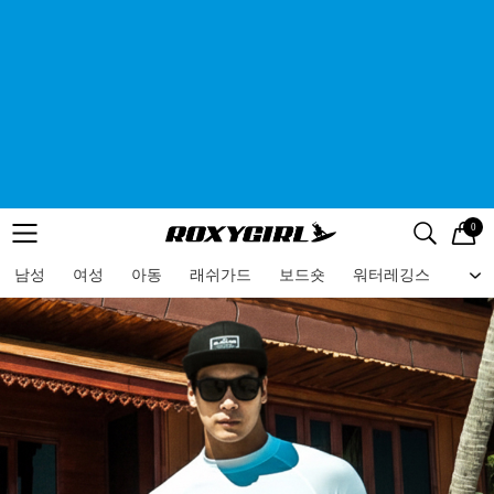
0
로고
메뉴
검색
메뉴
남성
여성
아동
래쉬가드
보드숏
워터레깅스
비치