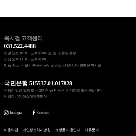
록시걸 고객센터
031.522.4488
평일 오전 10:00 ~ 오후 05:00 / 토, 일, 공휴일 휴무
점심 오후 12:00 ~ 오후 01:00
반품 주소 : 서울시 송파구 동남로 20길 53 1층 CJ대한통운 록시걸
국민은행 515537.01.017828
무통장 입금 결제 또는 교환/반품 비용은 위 계좌로 입금바랍니다.
예금주 : (주)에스에이코리아
Instargram
Facebook
이용약관
개인정보처리방침
쇼핑몰 이용안내
제휴문의