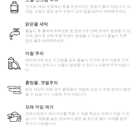
선크림, 태닝 오일에는 옷을 손상시키는 원료가 들어 있습니다. 선
크림, 오일이 묻은 경우 유분이 남지 않을 때까지 세탁해주세요.
맑은물 세탁
물놀이 후 물속에 화학성분 및 염분으로 인해 변색이 발생할 수 있
으며, 땀으로 인해 부분 탁생이 발생할 수 있습니다.물놀이 직후
맑은 물로 세탁해주세요.
마찰 주의
워터파크에 있는 미끄럼틀 같은 물놀이 기구에 경우 마찰로 인하
여 옷감이 상하거나 보풀이 발생할 수 있으니 사용에 주의 바랍니
다.
흙탕물, 갯벌주의
밝은 색상의 제품 경우 흙탕물과 갯벌에 오염 시 부분 변색이 발생
할 수 있습니다. 사용에 주의 바랍니다.
모래 끼임 제거
모래사장에서 래쉬가드를 착용 시 제품 특성상 모래가 끼일 수 있
습니다. 제품을 늘린 상태에서 얇은 솔 등으로 쓸어 모래를 쉽게
제거가 가능합니다.