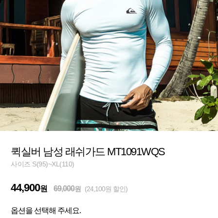
퀵실버 남성 래쉬가드 MT1091WQS
사이즈 S(95)~XL(110)
44,900
원
69,000
원
(24,100원 할인)
옵션을 선택해 주세요.