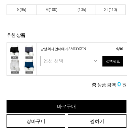
S(95)
M(100)
L(105)
XL(110)
추천 상품
남성 워터 언더웨어 AME1397CN
9,800
선택 완료
0
총 상품 금액
원
바로구매
장바구니
찜하기