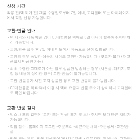
신청 기간
착용 전(택 제거 전) 제품 수령일로부터 7일 이내, 고객센터 또는 마이페이지
에서 직접 신청 가능합니다.
교환·반품 안내
택 제거와 제품 훼손 없이 CJ대한통운 택배로 3일 이내에 발송해주셔야 처
리 가능합니다.
교환/반품 접수 후 7일 이내 미도착시 자동으로 신청 철회됩니다.
교환의 경우 동일한 상품의 사이즈 교환만 가능합니다. (맞교환 불가 / 재고
품절시 반품만 가능)
최초 수령한 그대로가 아닌 일부 상품만 발송하는 경우 (사은품, 패키지, 포
장 등 내용이 상이한 경우) 교환·반품이 불가능합니다.
교환·반품불가 사전 고지 상품인 경우 교환·반품이 불가능합니다.
CJ대한통운 외 타택배 이용 시 택배 요금과 반품 주소가 상이하니 고객센터
로 확인 바랍니다.
교환·반품 절차
박스나 포장 겉면에 '교환' 또는 '반품' 표기 후 보내주시면 보다 빠른 처리가
가능합니다.
직접 접수 : 홈페이지 로그인>주문조회>최근주문내역>주문상세>교환/반
품
카톡 채널 이용 : 카톡 검색창에 '록시걸' 검색 > 주문자명, 전화번호, 교환/반