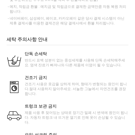
예치, 적립금 환불 : 예치금 및 적립금으로 결제한 금액만큼 자동 복원 처리
됩니다.
네이버페이, 삼성페이, 페이코, 카카오페이 같은 당사 결제 시스템이 아닌
제휴 결제사를 이용한 결제건은 해당 결제사에서 환불 처리됩니다.
세탁 주의사항 안내
단독 손세탁
반드시 표백 성분이 없는 중성세제를 사용해 단독 손세탁해주세
요. 염색 잔료가 빠져나와 다른 제품에 이염이 될 수 있습니다.
건조기 금지
건조기 사용은 옷감을 상하게 하며, 형태가 변형되는 원인이 됩니
다.절대 사용하지 말아주세요. 서늘한 그늘에서 자연건조를 권장
합니다.
트렁크 보관 금지
제품 사용 후 젖어있는 상태로 장기간 밀폐 시 변색에 원인이 됩니
다. 자동차 트렁크 내 뜨거운 열기로 인해 옷이 손상될 수 있습니
다.
오일·선크림 주의